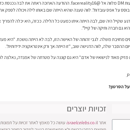
ב-13 ביוני, משתמש TikTok @queensofbravo פרסם הודעות DM מלווה אל @ality16
וסס על אפס עובדות". לווה טענה שהיא הייתה שם באותו לילה ויכולה לספק את 
רגע שקייל היה שם, לבה הייתה איתו כמעט כל הלילה. ככזה, היא יכלה להפריך א
א גם חברה ותיקה של קייל".
מחויבת משלה. לגבי זהותה של האישה הזו, לבה לא הייתה נושכת. "היא מעדי
ם ההסבר שלה, לווה הדגישה שוב, "זו הייתה אך ורק אינטראקציה ידידותית".
מזיק מאוד לנישואיו של אדם." היא גם קוננה על מטרתה של אמנדה, נאלצה ל
על הסרטון?
זכויות יוצרים
אתר
.co.il
israelcelebs
עושה כל מאמץ לאתר זכויות על תמונות ו