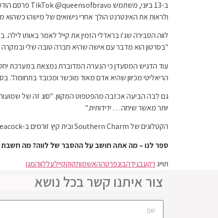
ולראות את האינטרנט הולך אחרי נישואים של מישהו כשהוא מב
לווה הסבירה שג'ו בראדלי הזמין את קייל לאמר באותו לילה. ב
"בסרטון הוא מדבר עם אישה שהיא חברה טובה שלי ובמקרה הי
עוד הדגיש המסעדן כי הנערה המדוברת נמצאת במערכת יחסים 
הריאליטי מכיוון שהיא אדם מאוד מוכשר ומכובד בתחומה". בסיו
גם לבה הביעה אכזבה מהפטפוט המקוון. "סוג זה של שמועות 
יותר מאשר שיחה… ידידותית."
הקטלוגים של Southern Charm ובית קיץ זורמים ב-Peacock.
ספר לנו – מה אתה חושב על ההסבר של לווה? מה חשבת 
תוייג
רקע
בגידה
בונפרטה
האשמות
קוק
קייל
על
לווה
מגן
צור איתנו קשר בכל נושא