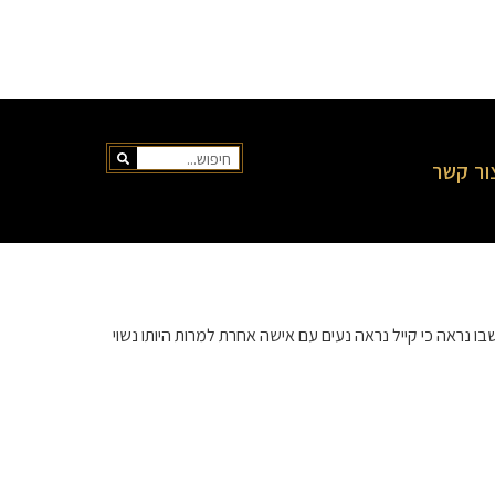
ור קשר
שתמשת האינסטגרם @facereality16 שיתפה סרטון שבו נראה כי קייל נראה נעים עם אישה אחרת למרות היותו נשוי