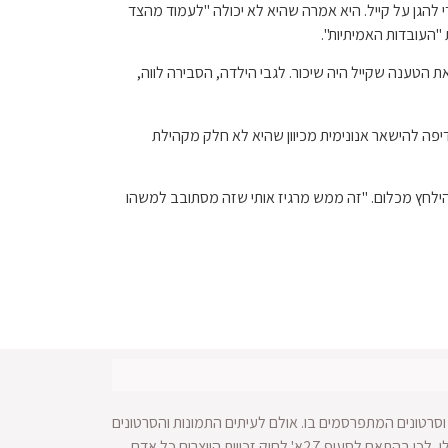
facere. ההודעה הארוכה ראתה את לבה נכנסת כדי להגן על קייל. היא אמרה שהיא לא יכולה "לעמוד מהצד
"העובדות האמיתיות".
ת הטענה שקייל היה שיכור. לגבי הילדה, הסבירה לווה,
פה להישאר אנונימית מכיוון שהיא לא חלק מקהילת
הילחץ מכלום. "זה ממש מרגיז אותי שזה מסתובב למשהו
סרטונים המתפרסמים בו. אולם לעיתים התמונות והסרטונים
מופצים ברחבי הרשת ולא מתאפשרת הגעה למקור החומר הויזאולי, לכן בהתאם לסעיף 27א' לחוק זכויות היוצרים כל אדם