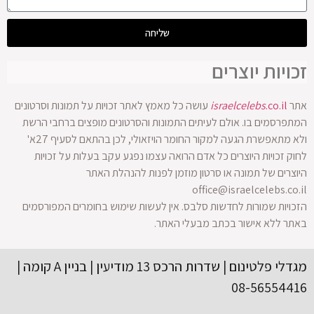
שליחה
זכויות יוצרים
אתר
.co.il
israelcelebs
עושה כל מאמץ לאתר זכויות על תמונות וסרטונים
המתפרסמים בו. אולם לעיתים התמונות והסרטונים מופצים ברחבי הרשת
ולא מתאפשרת הגעה למקור החומר הויזאולי, לכן בהתאם לסעיף 27א'
לחוק זכויות היוצרים כל אדם הרואה עצמו נפגע עקב בעלות על זכויות
היוצרים של תמונה או סרטון מוזמן לפנות להנהלת האתר
office@israelcelebs.co.il
הזכויות שמורות לחדשות סלבס. אין לעשות שימוש בחומרים המפורסמים
באתר ללא אישור בכתב מבעלי האתר.
מגדלי פלטינום | שדרות הרכס 13 מודיעין | בניין A קומה |
08-56554416