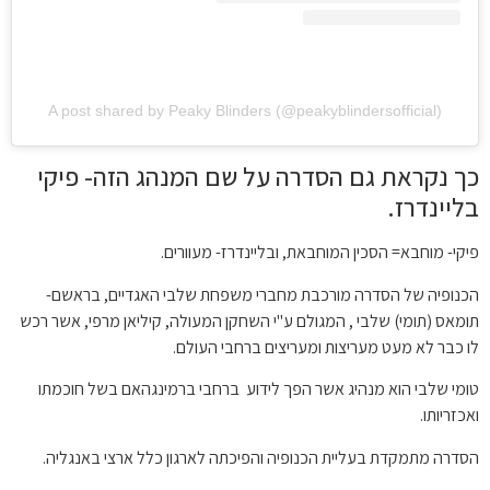
A post shared by Peaky Blinders (@peakyblindersofficial)
כך נקראת גם הסדרה על שם המנהג הזה- פיקי
בליינדרז.
פיקי- מוחבא= הסכין המוחבאת, ובליינדרז- מעוורים.
הכנופיה של הסדרה מורכבת מחברי משפחת שלבי האגדיים, בראשם-
תומאס (תומי) שלבי , המגולם ע"י השחקן המעולה, קיליאן מרפי, אשר רכש
לו כבר לא מעט מעריצות ומעריצים ברחבי העולם.
טומי שלבי הוא מנהיג אשר הפך לידוע ברחבי ברמינגהאם בשל חוכמתו
ואכזריותו.
הסדרה מתמקדת בעליית הכנופיה והפיכתה לארגון כלל ארצי באנגליה.