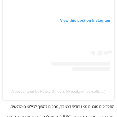
View this post on Instagram
A post shared by Peaky Blinders (@peakyblindersofficial)
התסריטים מוכנים מאז חודש דצמבר, מחכים להפוך לצילומים מרגשים.
יוצר הסדרה סטיבן נייט סיפר לBBC, "סיימתי לכתוב אותם וזו העונה הטובה