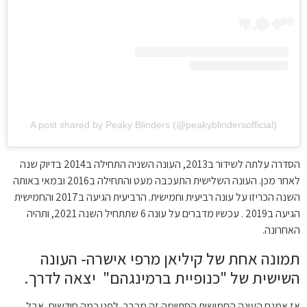
A post shared by Peaky Blinders (@peakyblindersofficial)
הסדרה עלתה לשידור ב2013, העונה השניה התחילה ב2014 בדיוק שנה
לאחר מכן. העונה השלישית התעכבה מעט והתחילה ב2016 ובמאי באותה
השנה הכריזו על עונה רביעית וחמישית. הרביעית הגיעה ב2017 והחמישית
הגיעה ב2019 . עכשיו מדברים על עונה 6 שתתחיל השנה 2021, ותהיה
האחרונה.
תמונה אחת של קיליאן מרפי אישרה- העונה
השישית של "כנופיית ברמינגהם" יצאה לדרך.
אז אמנם העונה החמישית הסתיימה זה מכבר, לפני כמה חודשים, אבל