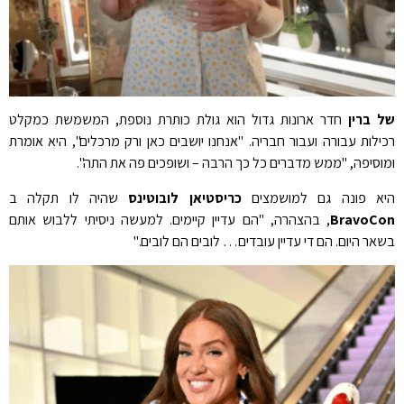
של ברין
חדר ארונות גדול הוא גולת כותרת נוספת, המשמשת כמקלט
רכילות עבורה ועבור חבריה. "אנחנו יושבים כאן ורק מרכלים", היא אומרת
ומוסיפה, "ממש מדברים כל כך הרבה – ושופכים פה את התה".
היא פונה גם למושמצים
כריסטיאן לובוטינס
שהיה לו תקלה ב
BravoCon
, בהצהרה, "הם עדיין קיימים. למעשה ניסיתי ללבוש אותם
בשאר היום. הם די עדיין עובדים… לובים הם לובים."