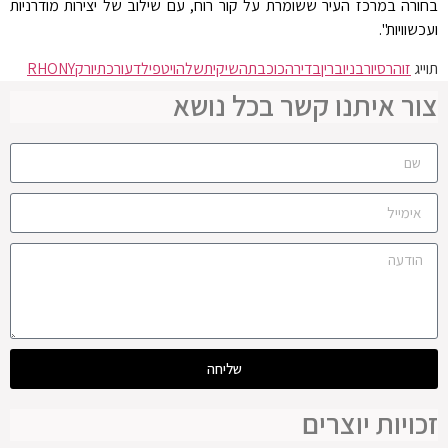
בחורה במרכז העיר ששומרת על קור רוח, עם שילוב של יצירות מודרניות
ועכשוויות".
תוייג
זוהר
סיור
בניו
ברין
בדירה
כוכבת
השיקית
שלה
ויטפילד
עורכת
יורק
RHONY
צור איתנו קשר בכל נושא
שליחה
זכויות יוצרים