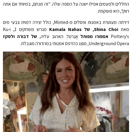
החללים ולפעמים אפילו ישנה על הספה שלה. "זה מנחם, במיוחד אם אתה
רווק", היא משקפת.
דירתה מעוטרת באמנות ופסלים מ-Minted, כולל יצירה דמוית צבעי מים
מאת
Shina Choi, של Kamala Nahas
מגרש משחקים 1, ו-Ku
Pottery's
אמפורו מפותל
אֲגַרטֵל. האהוב עליה,
של דבורה ולסקז
Underground Opera, מוצג כהדפס אמנותי במהדורה מוגבלת.