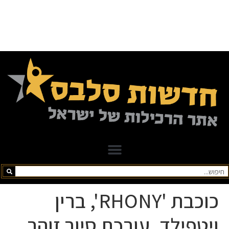
כוכבת 'RHONY', ברין
ויטפילד, עורכת סיור זוהר