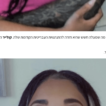
קולייר
הו