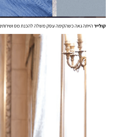
קולייר
הייתה גאה כשהקימה עסק משלה להכנת מס ושירותים פיננסיים, Boss Tax and Account Services, למרות הרישום הפלילי שלה, אבל נראה ש