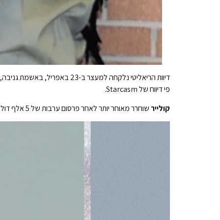
דיוות הריאליטי נלקחה למעצר ב-23 באפריל, באשמת גניבה, מה שמעלה חשש שהיא חזרה להתנהגויות העברייניות הקודמות שלה.
פי דיווח של Starcasm.
קולייר
שוחרר מאוחר יותר לאחר פרסום ערבות של 5 אלף דולר.