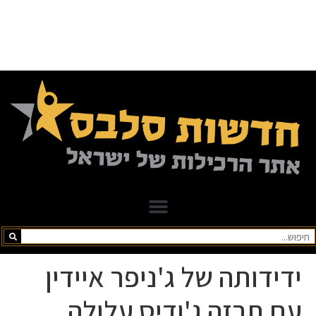
ידידותה של ג'ניפר איידין
עם תרזה ג'ודיס עלולה