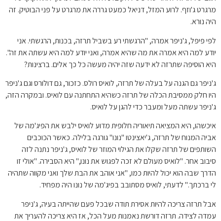
מרגרט ג'וזף. לרוע המזל, דניאל כמעט גררה את מרגרט על פני הבוטיק. זה
היה נורא.
לפי פיפל, ג'ניפר אמרה, "הרגשתי רע בשביל תרזה, בכנות, הרגשתי. אני
יודע למה היא אמרה את מה שהיא אמרה, ואני יודע למה היא עשתה את זה".
היא הוסיפה שתרזה לא ידעה שזה יהיה מעשה כל כך אלים. ברצינות?
ג'ניפר גם הגנה על בעלה של תרזה, לואיס רולס. כזכור, גם דולורס וגם ג'ניפר
היו חלק ממסיבת הכלה של תרזה כשהיא התחתנה עם לואיס. ובמקרה הזה,
ג'ניפר עשתה מעל ומעבר כדי להגן על לואיס.
איכשהו, היא המציאה תיאוריה חלופית מדוע לואיס ילבש את הפיג'מה של
אביה המנוח של תרזה, ג'יאצינטו "נונו" גורגה בלילה. כאשר הכוכבים
השותפים של תרזה שקלו את הגילוי המוזר של לואיס, ג'ניפר נתנה לזה
סיבוב אחר. "לואיס מעולם לא זכה לפגוש את נונו," היא הסבירה. "אולי זו
הדרך שבה הוא יכול להיות כמו, "אני אוהב את הבת שלך ואני מקווה שתהיה
לי ברכתך." לדעתי, לואיס מסתובב בפיג'מה של נונו היה מפחיד.
אבל תרזה צריכה להיות אסירת תודה שבכל פעם שהייתה בעיה, ג'ניפר
עמדה לצידה. תרזה דורשת נאמנות מעל הכל, אז היא צריכה להעריך את