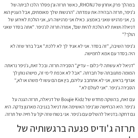
במהלך פרק אחרון של RHONJ, כאשר תרזה וג'ן פסלר הלכו לביתה של
ג'ניפר, תרזה הבהירה את עמדתה. "הרגשות שלך מאומתים, אבל העניין הוא
בי, אני מרגיש שאני באמצע. כאילו אני מרגישה רע, אני הולכת לאירוע של
דניאלה ושאת לא הולכת להיות שם", אמרה תרזה לג'ניפר. "אתה בסדר שאני
הולך?"
ג'ניפר השיבה, "זה בסדר. אני לא אגיד לך לא ללכת." אבל ברור שזה לא
היה בסדר עם אמא לחמישה.
"דניאל לא עשתה לי כלום – עדיין," הסבירה תרזה. ובכל זאת, ג'ניפר נראתה
המומה מתגובתה של חברתה. "אבל לא אכפת לי מי זה, מישהו נותן לך
אגרוף בראש, אני לא אתחבב עליהם, בין אם הם עשו לי משהו או לא,"
הסבירה ג'ניפר. "אני לעולם לא."
עם זאת, בהשקה מחדש של Boujie Kidz של דניאלה, תרזה הגנה על
ג'ניפר. היא הכחישה שג'ניפר האשימה את דניאל בגניבה מארגון צדקה. היא
גם דחקה בדניאל להשלים עם ג'ניפר. אני בטוח שזה יקל על חייה של תרזה.
תרזה ג'ודיס פגעה ברגשותיה של