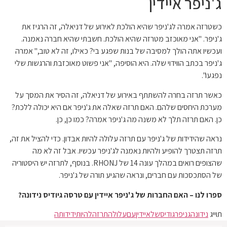
ג'ניפר איידין
כשטרזה אמרה לג'ניפר שהיא הולכת לאירוע של דניאלה, זה הרגיז את
ג'ניפר. "אני מאוכזב מטרזה שהיא הולכת. חשבתי שהיא חברה נאמנה.
ועכשיו אתה הולך למסיבה של בנות שפגע בי? כאילו, זה לא טוב," אמרה
ג'ניפר בכתב הווידוי שלה. היא הוסיפה, "אני פשוט מאוכזבת והרגשות שלי
נפגעו".
כאשר תרזה בחרה להשתתף באירוע של דניאלה, זה הסיר את המסך על
מערכת היחסים שלהם. האם תרזה שאלה את ג'ניפר אם היא יכולה ללכת?
כן. האם תרזה תלך לא משנה מה ג'ניפר אמרה? כמו כן, כן.
נראה שהידידות של ג'ניפר עם תרזה עלולה להיות אבדון. כדי להציל את זה,
תרזה תצטרך להופיע ולהיות נאמנה לג'ניפר עכשיו. אבל זה לא מה
שהצופים רואים במהלך עונה 14 של RHONJ. בנוסף, לתרזה יש היסטוריה
של הסתכסכות עם חברים, ונראה שהגיע תורה של ג'ניפר.
ספרו לנו – האם החברות של ג'ניפר איידין עם טרסה גיודיס נידונה?
תוייג
נידונה
גניפר
גודיס
של
איידין
עם
עלולה
תרזה
להיות
ידידותה