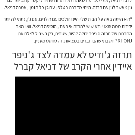
לדברי דניאל, אולי לא. "מה שאתה לא יודע זה שהיה לי קשר קרוב יותר עם
ג'ן מאשר לג'ן עם תרזה. הייתי מדברת בטלפון עם ג'ן כל הזמן", אמרה דניאל.
"היא הייתה באה על הבית שלי והיינו הולכים עם הילדים. עם ג'ן, נתתי לה יותר
ידידות ממה שאני יודע שיש לתרזה אי פעם", הוסיפה דניאל. וואו. האם
החברות של תרזה וג'ניפר יכולה להיות שטחית, רק בשביל לצלם את
RHONJ? חשבתי שהם חברים במציאות. זה טוויסט מעניין.
תרזה ג'ודיס לא עמדה לצד ג'ניפר
איידין אחרי הקרב של דניאל קברל