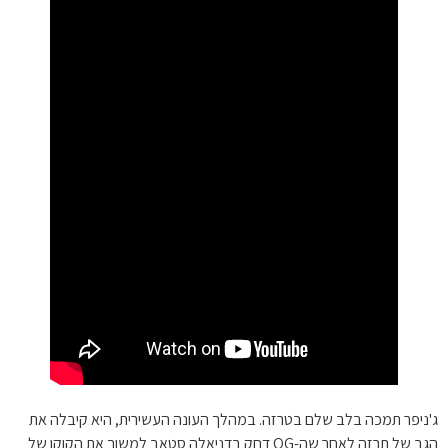
ג'ניפר תמכה בלב שלם בטרזה. במהלך העונה העשירית, היא קיבלה את
הגב של תרזה לאחר שה-OG דחק בדניאלה סטאב למשוך את הקוקו של