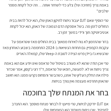
באמת צריך (חתיכה של) צלע כדי לשחזר אותה… וזה יכול לקחת מספר
שלבים."
טרי הוסיף שאם DJT יעבור ניתוח לתיקון האוזן שלו, הוא יכול להיות בבית
החולים לזמן מה. בשל אספקת הדם הנמוכה של האוזן, הוא יכול לקחת
אנטיביוטיקה תוך ורידי במשך זמן רב.
ברור שהתזמון לא נוח לאירוח ממושך בבית החולים מאז שטראמפ על
עקבות הקמפיין. גם תחרות הנשיאות ב-2024 התחממה בשבוע האחרון מאז
שהנשיא ג'ו ביידן פרש הצידה לטובת ה-Veep שלו, קמאלה האריס.
טרי אכן הודה שהוא לא מעורב בטיפול של טראמפ ואינו יודע אם הוא באמת
צריך ניתוח או לא. למעשה, רופאו של טראמפ, ד"ר רוני ג'קסון, אמר שכדור
פילח את החלק העליון של אוזנו, כשהבשר והסחוס נקרעו ממנו. הוא חושב
שהאוזן תתרפא מעצמה ואין צורך בניתוח.
בחר את המנתח שלך בחוכמה
אם DJT יזדקק לניתוח, טרי מייעץ לו לבחור מנתח מוסמך. הוא התנדב
לתפקיד, שכן ניתוח משחזר הוא המומחיות שלו.