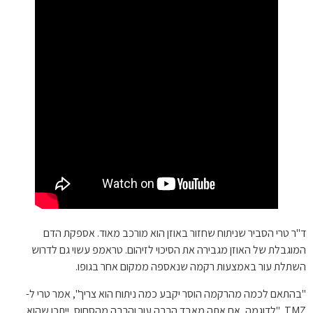
ד"ר טרי הסביר שניתוח שחזור באוזן הוא מורכב מאוד. אספקת הדם
המוגבלת של האוזן מגבירה את הסיכוי לזיהום. טראמפ עשוי גם לדרוש
השתלת עור באמצעות רקמה שנאספה ממקום אחר בגופו.
"בהתאם לכמה מהרקמה הוסר יקבע כמה ניתוח הוא צריך", אמר טרי ל-
TMZ. "לדוגמה, אם אתה מאבד הרבה עור והרבה מהסחוס, ייתכן שהוא