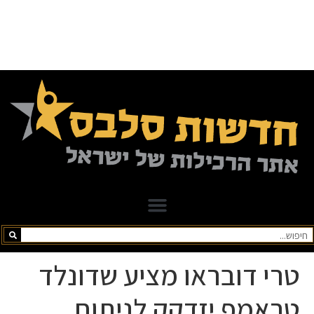
טרי דובראו מציע שדונלד
טראמפ יזדקק לניתוח