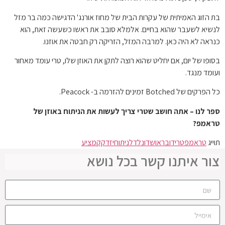
בת הזוג האמיתית של עקרות הבית של מחוז אורנג' הדגישה כמה בר מזל
לנשיא לשעבר שהוא בחיים. אלמלא סובב את ראשו כשעשה זאת, הוא
כנראה לא היה כאן. למרבה המזל, הזריקה רק חבטה את אוזנו.
בסופו של יום, אם יחליט שהוא רוצה לתקן את האוזן שלו, טרי עומד מאחור
ועומד מנגד.
כל הפרקים של Botched זמינים להזרמה ב- Peacock.
ספר לנו – אתה חושב שטרי צריך לעשות את הניתוח באוזן של
טראמפ?
תוייג
טראמפ
טרי
דובראו
שדונלד
לניתוח
יזדקק
מציע
צור איתנו קשר בכל נושא