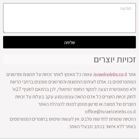
שליחה
זכויות יוצרים
אתר
.co.il
israelcelebs
עושה כל מאמץ לאתר זכויות על תמונות וסרטונים
המתפרסמים בו. אולם לעיתים התמונות והסרטונים מופצים ברחבי הרשת
ולא מתאפשרת הגעה למקור החומר הויזאולי, לכן בהתאם לסעיף 27א'
לחוק זכויות היוצרים כל אדם הרואה עצמו נפגע עקב בעלות על זכויות
היוצרים של תמונה או סרטון מוזמן לפנות להנהלת האתר
office@israelcelebs.co.il
הזכויות שמורות לחדשות סלבס. אין לעשות שימוש בחומרים המפורסמים
באתר ללא אישור בכתב מבעלי האתר.