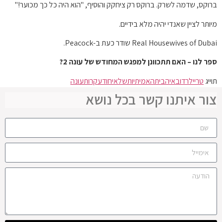
ברוקס, שדמה לשרק. ברוקס רק ציחקק והוסיף, "הוא היה כל כך מכוער!"
מיותר לציין שאנדי יהיה מלא בידיים.
Real Housewives of Dubai שודר כעת ב-Peacock.
ספר לנו – האם תתכוונן למפגש המחודש של עונה 2?
תוייג
טריילר
דובאי
הבית
האמיתיות
של
איחוד
עקרות
עונה
צור איתנו קשר בכל נושא