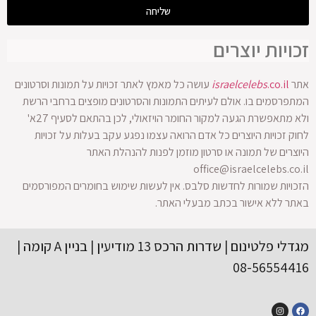
שליחה
זכויות יוצרים
אתר
.co.il
israelcelebs
עושה כל מאמץ לאתר זכויות על תמונות וסרטונים
המתפרסמים בו. אולם לעיתים התמונות והסרטונים מופצים ברחבי הרשת
ולא מתאפשרת הגעה למקור החומר הויזאולי, לכן בהתאם לסעיף 27א'
לחוק זכויות היוצרים כל אדם הרואה עצמו נפגע עקב בעלות על זכויות
היוצרים של תמונה או סרטון מוזמן לפנות להנהלת האתר
office@israelcelebs.co.il
הזכויות שמורות לחדשות סלבס. אין לעשות שימוש בחומרים המפורסמים
באתר ללא אישור בכתב מבעלי האתר.
מגדלי פלטינום | שדרות הרכס 13 מודיעין | בניין A קומה |
08-56554416