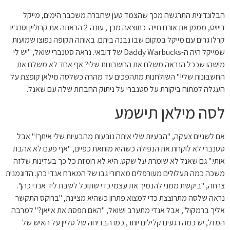
הבלונדינית התרגשה מכך שהצמד טען שחברה משכבר הימים, מייקל
דייויס, מממן את אורח חייה. כתוצאה מכך, עונה 2 הראתה את קרוליין וסרג'יו
קרלו גרים עם מייקל במקום שבו נבנה ביתם. באותה תקופה נפוצו שמועות
שמייקל היה ה-Daddy Warbucks של דובאי. נראה סטנברי שואל, "יש לי
מישהו שככל הנראה משלם את החשבונות שלי? אף אחד לא משלם את
החשבונות שלי!" השולחנות מתהפכים עד מהרה כשלסה מילאן קופצת על
העגלה למתוח ביקורת על סטנברי על ניתוק החברות שלה עם שאנל.
לסה מילאן תישמע
אם לשניים צעקה, "הבעיות שלי איתה נובעות מהבעיות שלי איתך!" אבל
סטנברי לא לוקחת את הנפילה כשהיא מוחאת כפיים, "אף פעם לא אהבת
אותי." גם שאנל לא שומרת על שקט. היא לא רומזת כל כך בעדינות שלזה
משכה כמה תעלולים מעורפלים מאחורי גבו של המארח אנדי כהן. הדוגמנית
צרחה, "ביקשת ממני להנמיך את עצמי כדי שתוכל לשבת ליד אנדי כהן".
נראה שלסה מתרוצצת כדי למצוא פתרון כשהיא מציינת, "ברוקס התקשר
אליך ברמקול", אבל אנדי מתערב ושואל, "האם תפסת את אייאן?" למרבה
המזל, יש כמה רגעים קלילים יותר, כמו הבדיחה של טליין על האיש של