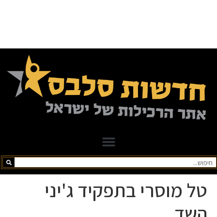
טל מוסרי בתפקיד ג'יני
השד