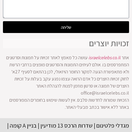
שליחה
זכויות יוצרים
אתר
.co.il
israelcelebs
עושה כל מאמץ לאתר זכויות על תמונות וסרטונים
המתפרסמים בו. אולם לעיתים התמונות והסרטונים מופצים ברחבי הרשת
ולא מתאפשרת הגעה למקור החומר הויזאולי, לכן בהתאם לסעיף 27א'
לחוק זכויות היוצרים כל אדם הרואה עצמו נפגע עקב בעלות על זכויות
היוצרים של תמונה או סרטון מוזמן לפנות להנהלת האתר
office@israelcelebs.co.il
הזכויות שמורות לחדשות סלבס. אין לעשות שימוש בחומרים המפורסמים
באתר ללא אישור בכתב מבעלי האתר.
מגדלי פלטינום | שדרות הרכס 13 מודיעין | בניין A קומה |