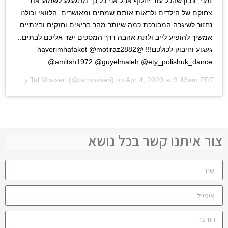
זמני, ונכון שהכל עוד יחלוף אבל אני כל כך מתגעגע לשמוע את
צחוקם של הילדים ולראות אותם שמחים ומאושרים. הלוואי וכולנו
נחזור לשיגרה המבורכת כמה שיותר מהר בריאים וחזקים ובינתיים
אמשיך להופיע לייב ולתת אהבה דרך המסכים ישר אליכם לבתים..
געגוע וחיבוק לכולכם!!! @haverimhafakot @motiraz2882
@amitsh1972 @guyelmaleh @ety_polishuk_dance
A post shared by
Tal Mosseri
(@talmosseri) on
Apr 4, 2020 at 9:43am PDT
צור איתנו קשר בכל נושא