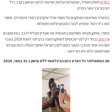
בסרטן
תשיק תשדיר, שמטרתו העלאת מודעות לנזקי העישון בקרב כלל
הציבור ובני נוער בפרט.
בתשדיר מופיעים השחקנים טל מוסרי ואייל שיקרצקי (זגורי אימפריה). מוסרי
הוא ג'יני השד שמציע לנער המעשן שלוש משאלות.
מוסרי, שחקן ומנחה מוותיקים בתעשייה ומי שעדיין מצליח לככב באינסטגרם
וב
יו טיוב
נבחר רק לפני שבועיים לשחקן השנה בהבימה לשנת 2019.בעבר
הוא היה אחד מכוכבי הנוער המובילים בישראל ושיתף פעולה רבות עם רוני
סופרסטאר הלא היא רוני דואני
מה המשאלות? כל הפרט
ביום הבינלאומי ללא עישון ב 31 במאי, 2020