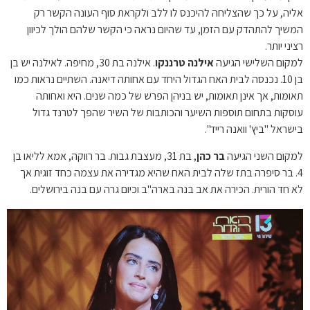
אליה, על כך שהצליחה להיכנס לו ללב ולקראת סוף העונה הקשר רק
המשיך להתהדק עם הזמן, עד שהיום נראה כי הקשר שלהם הולך לכיוון
רציני יותר.
למקום השלישי הגיעה
אילנה טרננקו
. אילנה בת 30, מחיפה. לאילנה יש בן
בן 10. נכנסה לבית האח הגדול היחד עם אחותה דיאנה. השתיים נראות כמו
תאומות, אך אינן תאומות, יש בניהן הפרש של כמה שנים. היא ואחותה
עוסקות בתחום תוספות השיער והכותבות של השיר שהפך לטרנד גדול
בישראל "ביץ' וואנה רייד".
למקום השני הגיעה
בר כהן
, בת 31, מעצבת גבות. בר רווקה, אמא לליאו בן
4. בר סיפרה בתז שלה לבית האח שהיא מגדירה את עצמה כחד זוגית אך
לא חד הורית. הכירה את אב בנה בארה"ב וכיום גרה עם בנה בירושלים.