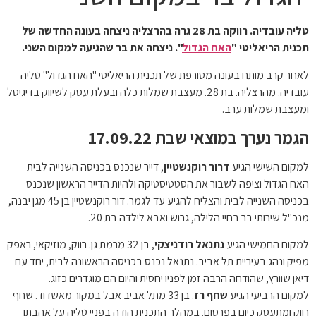
טליה עובדיה. רווקה בת 28 גרה בהרצליה ניצחה בעונה החדשה של
תכנית הריאליטי "
האח הגדול
". ניצחה את בר שהגיעה למקום השני.
לאחר קרב מותח בעונה מטורפת של תכנית הריאליטי "האח הגדול" טליה
עובדיה. מהרצליה. בת 28. מעצבת שמלות כלה ובעלת עסק לשיווק בדיגיטל
ומעצבת שמלות ערב.
הגמר נערך במוצאי שבת 17.09.22
למקום השישי הגיע
דרור רוקנשטיין
, דייר שנכנס בכניסה השנייה לבית
האח הגדול וציפה לשבור את הסטטיסטיקה ולהיות הדייר הראשון שנכנס
בכניסה השנייה לבית והצליח להגיע עד לגמר. דור רוקנשטיין בן 45 מגן יבנה,
מנכ"ל שירותי בר בחיי הלילה, גרוש ואבא לילדה בת 20.
למקום החמישי הגיע
נתנאל רודניצקי
, בן 32 מרמת גן. רווק, מוזיקאי, ראפק
מפיק ונהג בעיריית תל אביב. נתנאל נכנס בכניסה הראשונה לבית, יחד עם
דיאן שוורץ, שהודחה הרבה זמן לפניו יחסית והיום הם מוגדרים כזוג.
למקום הרביעי הגיע
שחף רז
. בן 33 מתל אביב אבל במקור מאשדוד. שחף
רווק ומתעסק כיום בפרסום. במהלך התכנית הודה בפניי טליה על אהבתו