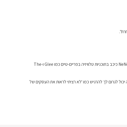
רת".
השחקנית גם הצביעה על אחד הכוכבים הגדולים ביותר של בראבו, Real Housewives of Atlanta של NeNe Leakes. למקרה ששכחתם, NeNe כיכב בתוכניות טלוויזיה בפריים-טיים כמו Glee ו-The
 יכול לגרום לך להרגיש כמו 'לא רציתי לראות את העסקים של