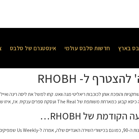
ס בארץ
חדשות סלבס עולמי
אינסטגרם של סלבס
צ
טרף ל- RHOBH
ודמת של RHOBH…