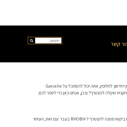
ור קשר
ידועה ככזו שלוקחת שחקניות והופכת אותן לכוכבות ריאליטי מגה וואט. קחו למשל את ליסה רינה ואיילין דוידסון. לחלופין, אתה יכול להסתכל על Garcelle
, הידועה בהופעה במרטין הקלאסית של סוף שנות ה-90, כמו גם בכישורי השירה האגדיים שלה, אמרה ל-Us Weekly שמפיקים ביקשו ממנה להצטרף ל-RHOBH בעבר. עם זאת, העיתוי