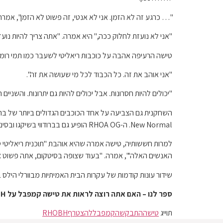
"… כרגע זה לא הזמן. אני לא אנטי, זה פשוט לא הזמן", אמר
"אני לא נועזת לחלוק ככה," היא אמרה. "אתה צריך להיות נועז.
טישה הרעיפה אהבה על כוכבות ריאליטי לשעבר כמו תמי רומן 
"אני אוהב את זה. כל הכבוד לכל מי שעושה את זה".
"יכולים להיות חסרונות. אבל יכולים להיות גם יתרונות. והשניי
New Normal. ה-RHOA OG הופיע גם בברודווי בשיקגו ובסינדרלה לצד Keke Palmer.
למרות חששותיה, טישה אמרה שהיא אוהבת "תוכנית ריאליטי טוב
האנשים האלה'", אמרה. "בעוד שצופה בסיטקום, אתה פשוט צו
שידור עונות קודמות של עקרות הבית האמיתיות מבוורלי הילס ב-eacock
ספר לנו – האם אתה רוצה לראות את טישה קמפבל על RHOBH?
תוייג
טישה
התבקשה
קמפבל
להצטרף
RHOBH