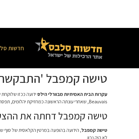
חדשות סלב
טישה קמפבל 'התבקשה' להצ
עקרות הבית האמיתיות מבוורלי הילס
Beauvais, שאחרי עונתה הראשונה כמחזיקת יהלומים, תפסה כיסא קבוע כמארחת משותפת של The Real ועסקת ספרים ענקית. אז, איזו שחקנית שקלה להצטרף? ובכן, אנחנו כאן כדי לספר לכם.
טישה קמפבל דחתה את ההצעה הק
טישה קמפבל
לא היה נכון.