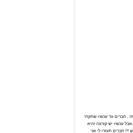
אבל עכשיו יש קורונה והיא
ממשיכה להיצמד ‎כאילו אין קורונה בעולם ואני ממש חושש !!! ‎חברים תעזרו לי אני