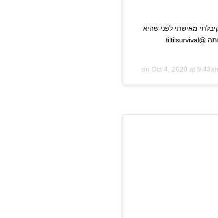
יבלתי מאישתי לפני שהיא
זורקת אותי כבר מהבית למה שיגעתי אותה ? #שיגעתיאותה @tiltilsurvival
Oct 4, 2020 at 9:43