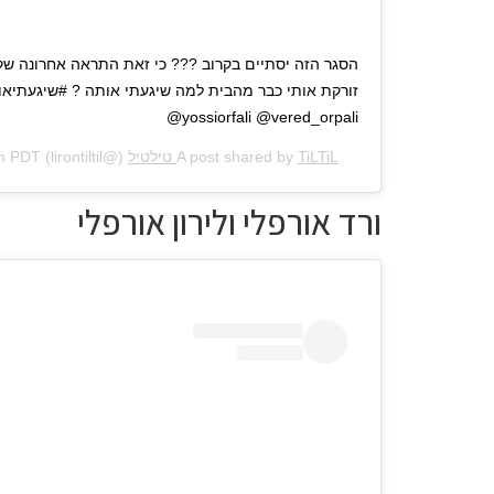
הסגר הזה יסתיים בקרוב ??? כי זאת התראה אחרונה שק
@yossiorfali @vered_orpali
TiLTiL טילטיל
A post shared by
(@lirontiltil) on
am PDT
ורד אורפלי ולירון אורפלי