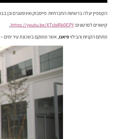
הקמפיין יעלה ברשתות החברתיות: פייסבוק ואינסטגרם וכן בבתי
קישורים לסרטונים:
https://youtu.be/XTsbjRk0EPY
,
מתחם הקניות והבילוי
פיאנו
, אשר ממוקם בשכונת עיר ימים – פ