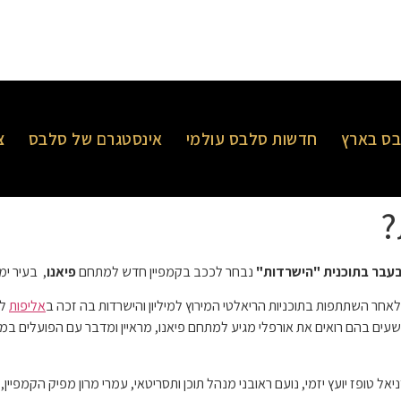
ס בארץ
חדשות סלבס עולמי
אינסטגרם של סלבס
צ
?
בעבר בתוכנית "הישרדות"
נבחר לככב בקמפיין חדש למתחם
פיאנו
, בעיר ימ
לאחר השתתפות בתוכניות הריאלטי המירוץ למיליון והישרדות בה זכה ב
אליפות
לא
ה של כ-20 סרטונים קצרים ומשעשעים בהם רואים את אורפלי מגיע למתחם פיאנו, מראיין ומדבר עם