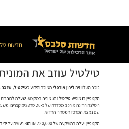
חדשות סלב
טילטיל עוזב את המונית
כוכב הטלוויזיה
לירון אורפלי
המוכר והידוע כ
טילטיל, שזכה 
הקמפיין בו מופיע טילטיל נהג מונית במקצועו שעלה לכותרות 
רוסלנה רודינה מורכב מסדר
שם נמצא המרכז המסחרי החדש.
הקמפיין יעלה בהשקעה של 220,000 ₪ והוא נעשה על ידי דניאל טופז יועץ יזמי, נועם ראובני מנהל תוכן ותסריטאי, עמרי מרון מפיק הקמפיין, רני מונצ'ז במאי הסרטונים וצוות השיווק של המתחם.