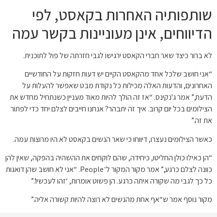
שותפותיה האחרות בקאסט, לפי
הדיווחים, אינן מעוניינות בקשר עמה
לא ברור כיצד שאר חברי הקאסט ירגישו לגבי חזרתה של פול לתוכנית.
“אני חושב שלכל אחד מהקאסט הקיים יש דעות חזקות על החודשיים
האחרונים, והדעות האלה מכילות כל נקודת מבט שאפשר להעלות על
הדעת,” אמר ג'נקינס. “אז זה הולך להיות מאוד מעניין כשנתחיל מחדש את
הצילומים בכל יום קרוב. איך זה יתבהר? אנחנו חייבים לצלם יחד כדי לפתור
את זה.”
כאשר הצילומים נעצרו, דיווחו כי שאר הנשים בקאסט לא היו מרוצות עמה.
“הן כאילו כולן החליטו, כיחידה, שהם לוקחים את ההשהיה בהפקה, שאין להן
כוונה לצלם כרגע,” אמר מקור המקור ל־People. “אני לא חושב שהן דואגות
כל כך לגבי מה שקורה איתה כרגע. הן פשוט אומרות, ‘זהו לעכשיו’.”
מקור נוסף אמר ש“אף אחת מהנשים לא רוצה להיות קשורה אליה.”