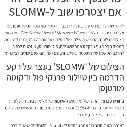
אם יצטרפו שוב ל-SLOMW
לאחר שטיילור פרנקי פול ובעלה לשעבר, דקוטה מורטןסן, הגישו טענות על
אלימות ביתית זו כלפי זו,
The Secret Lives of Mormon Wives
עצרה את
הצילומים לעונה החמישית שלה. פול נוטלת צעד אחורה מהתוכנית לזמן מה.
המפיק הבכיר ג'ף ג'נקינס אמר ששניהם, פול ומורטןסן, מוזמנים לחזור
להרכב הקאסט של התוכנית. בשלב זה, עם זאת, הם אינם יכולים לצלם יחד.
הצילום של 'SLOMW' נעצר על רקע
הדרמה בין טיילור פרנקי פול ודקוטה
מורטןסן
בחודש פברואר הגישו פול ומורטןסן האשמות על אלימות ביתית זו כלפי זו.
כאשר הידיעה פרצה,
SLOMW
עצרה את צילומי העונה החמישית שלה. הם
קרובים לחזרה לצילום, אם כי.
“אנחנו מאוד קרובים,” אמר ג'נקינס ל־Variety. “השחקנים שאני דיברתי