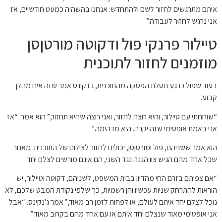
איתם מתרגשים לחזור לשם ולהתחדש. אנחנו בהשהיה כמעט חודשיים, אז
אני נרגש לחזור לעבודה.”
טיילור פרנקי פול ודקוטה מורטןסן
מוזמנים לחזור לתוכנית
בעוד שפול כרגע נוטלת הפסקה מהתוכנית, ג'נקינס אמר שזה אינו מהלך
קבוע.
“שוחחתי עם טיילור, והיא רוצה לחזור, ואני רוצה שהיא תחזור,” הוא אמר. “אז
אני באמת אופטימי שזה יקרה. היא מדהימה.”
הוא אמר ששניהם, פול ומורטןסן, יכולים לחזור לצילום של התוכנית. מאחר
שכל אחד מהם הגיש צוו הגנה נגד השני, הם אינם מורשים לצלם יחד.
“אם צפיתם בזרם החי מהדיון בבית המשפט, לשניהם, דקוטה וטיילור, יש
הוראות להתרחק שניות עכשיו והן רשמיות, כך שלפי נקודת המבט שלכם, לא
נוכל לצלם יחד איתם לעולם, או לפחות לזמן רב מאוד,” אמר ג'נקינס. “אבל
אני אופטימי מאוד שנצלם יחד איתם או עם אחד מהם בקרוב מאוד.”