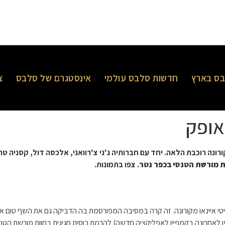
ס בארץ
חדשות סלבס עולמי
אינסטגרם של סלבס
צ
אופק
י הישראלית בת ה29 שהחלימה מקורונה רוכבת הלאה. יחד עם חברותיה ג'ני צ'רוואני, אלכסה דו
ת מורשת הטנסי בכפר נטר
. צפו בתמונות.
לאחרונה החלימה הדוגמנית ומלכת היופי של שנת 3013 טיטי איינאו מקורונה. זה קרה במסיבה המפורסמת בה 
לאחרונה בקמפיין לאפליקציה חדשה) להרמת כוסית חגיגית בחוות מורשת הטנס