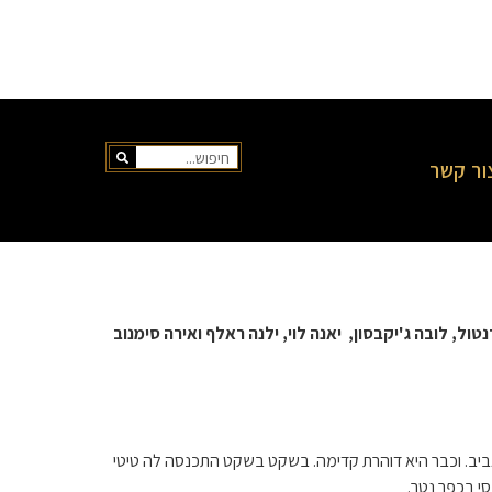
ור קשר
ל, קסניה טרנטול, לובה ג'יקבסון, יאנה לוי, ילנה ראלף ואירה סימנוב
הדביקה גם את השף טום אביב. וכבר היא דוהרת קדימה. בשקט בשקט התכנסה לה טיטי
י בכפר נטר.