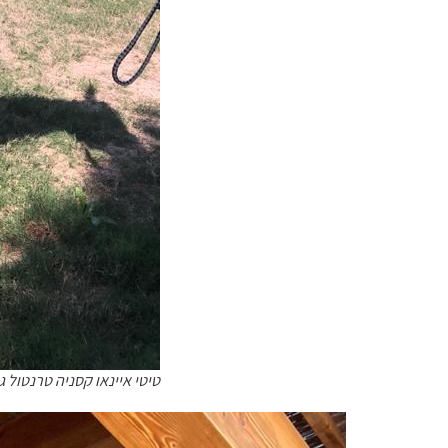
טיטי איינאו קסניה טרנטול 