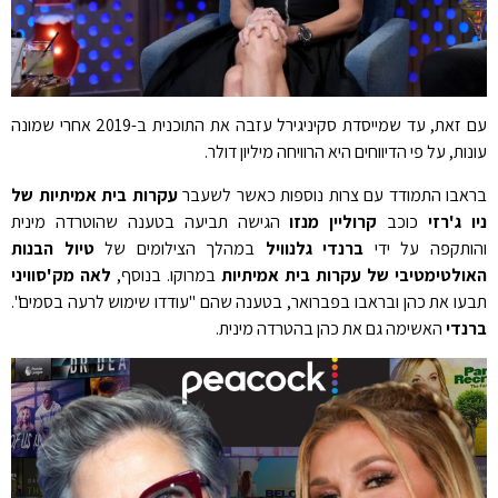
עם זאת, עד שמייסדת סקיניגירל עזבה את התוכנית ב-2019 אחרי שמונה
עונות, על פי הדיווחים היא הרוויחה מיליון דולר.
בראבו התמודד עם צרות נוספות כאשר לשעבר
עקרות בית אמיתיות של
ניו ג'רזי
כוכב
קרוליין מנזו
הגישה תביעה בטענה שהוטרדה מינית
והותקפה על ידי
ברנדי גלנוויל
במהלך הצילומים של
טיול הבנות
האולטימטיבי של עקרות בית אמיתיות
במרוקו. בנוסף,
לאה מק'סוויני
תבעו את כהן ובראבו בפברואר, בטענה שהם "עודדו שימוש לרעה בסמים".
ברנדי
האשימה גם את כהן בהטרדה מינית.