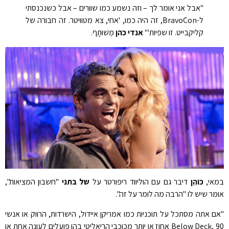
"אבל אני אומר לך – וזה נשמע כמו שוורים – אבל כשנכנסתי
ל-BravoCon, זה היה כמו, 'אחי, צא מטוויטר. זה חבורה של
קליקבייט. זו שפיות'"
אנדי כהן
מְשׁוּתָף.
במאי,
כּוֹהֵן
דיבר גם עם הוליווד ריפורטר על
של בתני
"חשבון המציאות",
אומר שיש לו "הרבה מה לומר על זה".
"אם אתה מסתכל על תוכניות כמו אמריקן איידול, הישרדות, הרווק או אנשי
Below Deck, 90 אחוז או יותר מכוכבי הריאליטי בהן פועלים לעונה אחת או