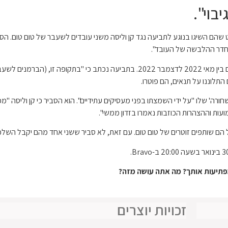
בוי".
ממסמכי בית המשפט שהם השיגו בנוגע לתביעה נגד קן וליסה משני עובדים לשעבר של טום טום
ה/חדר ההלבשה של העובד".
אבל זה אולי רק קצה הקרחון. העובדים לשעבר עבדו כברמנים בין מאי 2022 לדצמבר 2022.
התלוננו על תנאים, הם פוטרו.
' שלו "על ידי השמצתו בפני מעסיקים עתידיים". הוא הסביר כי קן וליסה "מפ
מועות וההצהרות הכוזבות נאמרו בזדון ממשי".
 מפתיעות אותך? מה אתה עושה מזה?
זכויות יוצרים