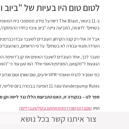
לטום טום היו בעיות של "ביוב וגי
ב-11 בינואר, The Blast דיווח על מידע 
בטוחים". לדוגמה, התביעה ציינה "ביוב וגיבוי בחדר ההפסק
הטרדה ותנאי עבודה לא בטוחים". על פי הדיווחים, כשהעובדים 
מעבר לכך, אחד העובדים לשעבר האשים את קן ב'רשימה השחורה
הנוגעות ל"מקצועו, המוניטין והאופי שלו". הוא טען עוד כי "הש
כפי שסביר להניח שאוהדי VPR יודעים, טום שוורץ וטום סנדובל הם שותפים זוטרים של טום טום. עם זאת, לא סביר ששני אחד מהם יקבל השלכות כלשהן על כך. לגבי LVP וקן? את זה נותר לראות.
Vanderpump Rules עונה 11 הופיעה בבכורה ביום שלישי, 30 בינואר בשעה 20:00 ב-Bravo.
ספר לנו – בנקודה זו, האם התביעות הללו נגד ליסה וקן
תוייג
טום
ברמנים
ונדרפומפ
את
תובעים
לשעבר
ליסה
צור איתנו קשר בכל נושא