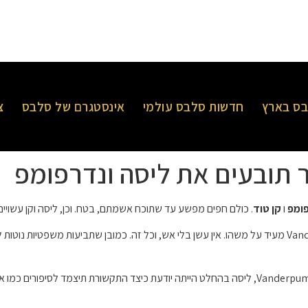
ס בארץ
חדשות סלבס עולמי
אינסטגרם של סלבס
צ
 תובעים את ליסה ונדרפומפ
פומפ
ו
קן טוד
. כולם חפים מפשע עד שתוכח אשמתם, בטח. וכן, ליסה וקן עשויים
עם זאת, נראה שכמות התביעות העצומה נגד טוד ו-Vanderpump מעיד על משהו. אין עשן בלי אש, וכל זה. כמוב
ובכל זאת, על ידי שידור חייה ועסקיה לעולם באמצעות חוקי Vanderpump, ליסה בהחלט הייתה יודעת כיצד