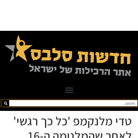
טדי מלנקמפ 'כל כך רגשי'
לאחר שהמלנומה ה-16