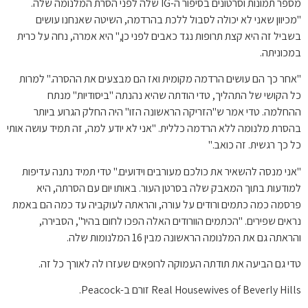
מספר תמונות וסרטונים בסיפור ה-IG שלה לפני הסרת המלנומה שלה.
"מכיוון שאני לא יכולה לסבול ללכת בהרדמה, השיטה שאנחנו עושים
בשביל זה היא קצת תרופות נגד כאבים לפני כן," היא אמרה, נחה על כרית
במכוניתה.
"אחר כך הם עושים הרדמה מקומית ואז הם מבצעים את ההסרה." למרות
כל הקושי של התהליך, טדי הודתה שהיא נהנתה "ביסודיות" מנתח
ההחלמה. טדי אמר ש"הזריקה הראשונה הזו" היה החלק הגרוע ביותר
בהסרת מלנומה ללא הרדמה כללית. "אני לא יודע למה, זה תמיד עושה אותי
כל כך רגשית. זה כואב."
"אני מנסה להשאיר את כולכם מעורבים וידועים." טדי תמיד נתנה עדיפות
למודעות בתוך המאבק שלה בסרטן העור. באותו יום עם הסרתה, היא
פרסמה כמה כתמים ורודים על עורה, והראתה לעוקביה עד כמה הם באמת
נראים שפירים. "הכתמים הוורודים האלה הפכו לחום בהיר", הסבירה,
והראתה גם את המלנומה הראשונה מבין 16 המלנומות שלה.
טדי גם הביעה את תודתה העמוקה לרופאים שעזרו לה לאורך כל זה.
Real Housewives of Beverly Hills זורם ב-Peacock.