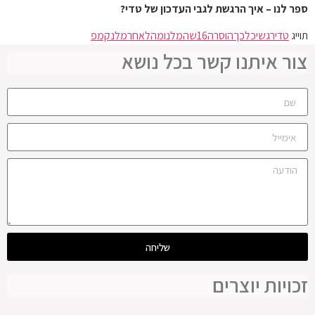
ספר לנו – איך הרגשת לגבי העדכון של טדי?
תוייג
טדי
רגשי
כל
כך
הוסר
ה16
שהמלנומה
לאחר
מלנקמפ
צור איתנו קשר בכל נושא
שליחה
זכויות יוצרים