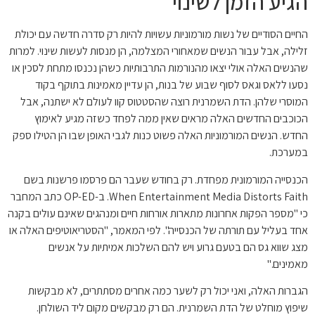
הגיע הזמן לשינוי
החיים הסודיים של נשות מורמוניות עשויות להיות רק סדרה חדשה עם יכולת
זלילה, אבל עבור הנשים שמאחורי המצלמה, הן מנסות לעשות שינוי. למרות
שהנשים האלה אולי יצאו מהנורמות התרבותיות כשהן נכנסו מתחת לסכין או
נסעו ללאס וגאס לסוף שבוע של בנות, הן עדיין מאמינות בתוקף בקוד
המוסרי שלהן. הדת השמרנית רוצה שהסטטוס קוו לעולם לא ישתנה, אבל
הכוכבים החדשים האלה מראים שאין ממה לפחד כשזה מגיע לאימוץ
החדש. הנשים המורמוניות האלה פשוט כנות לגבי האופן שבו הן הטילו ספק
במערכת.
הכנסייה המורמונית מפחדת. רק בחודש שעבר הם פרסמו פרשנות בשם
When Entertainment Media Distorts Faith. ב-OP-ED כתב המחבר
כי "מספר הפקות אחרונות מתארות אורחות חיים ומנהגים שאינם עולים בקנה
אחד בעליל עם תורתה של הכנסייה". לפי המאמר, "הסטריאוטיפים האלה או
מצג שווא גס הם בטעם גרוע ויש להם השלכות אמיתיות על אנשים
מאמינים."
הגברות האלה, ואני יכול רק לשער כמה אחרים מסתתרים, לא מבקשות
שיפוץ מוחלט של הדת השמרנית. הם רק מבקשים מקום ליד השולחן.