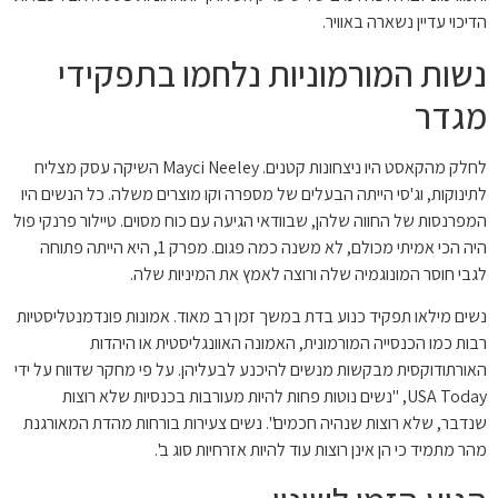
הדיכוי עדיין נשארה באוויר.
נשות המורמוניות נלחמו בתפקידי
מגדר
לחלק מהקאסט היו ניצחונות קטנים. Mayci Neeley השיקה עסק מצליח
לתינוקות, וג'סי הייתה הבעלים של מספרה וקו מוצרים משלה. כל הנשים היו
המפרנסות של החווה שלהן, שבוודאי הגיעה עם כוח מסוים. טיילור פרנקי פול
היה הכי אמיתי מכולם, לא משנה כמה פגום. מפרק 1, היא הייתה פתוחה
לגבי חוסר המונוגמיה שלה ורוצה לאמץ את המיניות שלה.
נשים מילאו תפקיד כנוע בדת במשך זמן רב מאוד. אמונות פונדמנטליסטיות
רבות כמו הכנסייה המורמונית, האמונה האוונגליסטית או היהדות
האורתודוקסית מבקשות מנשים להיכנע לבעליהן. על פי מחקר שדווח על ידי
USA Today, "נשים נוטות פחות להיות מעורבות בכנסיות שלא רוצות
שנדבר, שלא רוצות שנהיה חכמים". נשים צעירות בורחות מהדת המאורגנת
מהר מתמיד כי הן אינן רוצות עוד להיות אזרחיות סוג ב'.