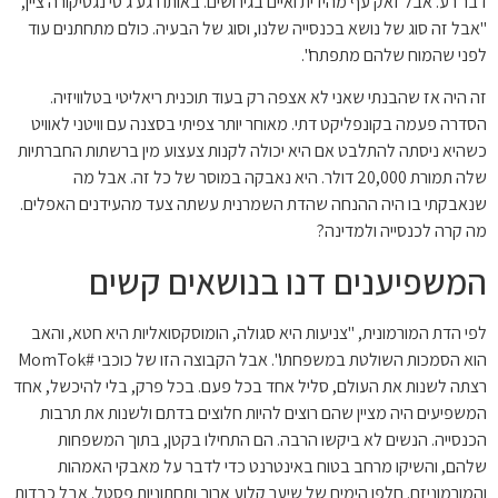
דבר רע. אבל זאק עף מהידית ואיים בגירושים. באותו רגע ג'סי נגטיקורה ציין,
"אבל זה סוג של נושא בכנסייה שלנו, וסוג של הבעיה. כולם מתחתנים עוד
לפני שהמוח שלהם מתפתח".
זה היה אז שהבנתי שאני לא אצפה רק בעוד תוכנית ריאליטי בטלוויזיה.
הסדרה פעמה בקונפליקט דתי. מאוחר יותר צפיתי בסצנה עם וויטני לאוויט
כשהיא ניסתה להתלבט אם היא יכולה לקנות צעצוע מין ברשתות החברתיות
שלה תמורת 20,000 דולר. היא נאבקה במוסר של כל זה. אבל מה
שנאבקתי בו היה ההנחה שהדת השמרנית עשתה צעד מהעידנים האפלים.
מה קרה לכנסייה ולמדינה?
המשפיענים דנו בנושאים קשים
לפי הדת המורמונית, "צניעות היא סגולה, הומוסקסואליות היא חטא, והאב
הוא הסמכות השולטת במשפחתו". אבל הקבוצה הזו של כוכבי #MomTok
רצתה לשנות את העולם, סליל אחד בכל פעם. בכל פרק, בלי להיכשל, אחד
המשפיעים היה מציין שהם רוצים להיות חלוצים בדתם ולשנות את תרבות
הכנסייה. הנשים לא ביקשו הרבה. הם התחילו בקטן, בתוך המשפחות
שלהם, והשיקו מרחב בטוח באינטרנט כדי לדבר על מאבקי האמהות
והמורמוניזם. חלפו הימים של שיער קלוע ארוך ותחתוניות פסטל. אבל כבדות