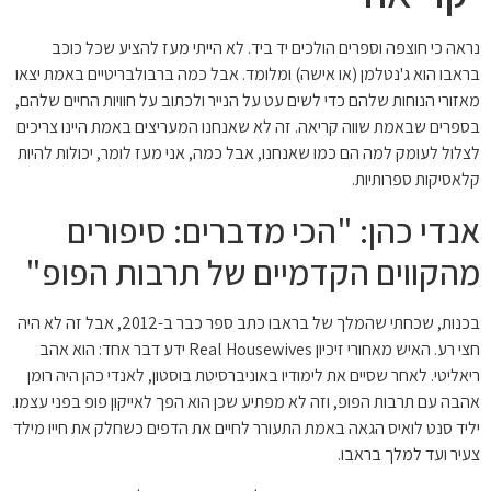
נראה כי חוצפה וספרים הולכים יד ביד. לא הייתי מעז להציע שכל כוכב
בראבו הוא ג'נטלמן (או אישה) ומלומד. אבל כמה ברבולבריטיים באמת יצאו
מאזורי הנוחות שלהם כדי לשים עט על הנייר ולכתוב על חוויות החיים שלהם,
בספרים שבאמת שווה קריאה. זה לא שאנחנו המעריצים באמת היינו צריכים
לצלול לעומק למה הם כמו שאנחנו, אבל כמה, אני מעז לומר, יכולות להיות
קלאסיקות ספרותיות.
אנדי כהן: "הכי מדברים: סיפורים
מהקווים הקדמיים של תרבות הפופ"
בכנות, שכחתי שהמלך של בראבו כתב ספר כבר ב-2012, אבל זה לא היה
חצי רע. האיש מאחורי זיכיון Real Housewives ידע דבר אחד: הוא אהב
ריאליטי. לאחר שסיים את לימודיו באוניברסיטת בוסטון, לאנדי כהן היה רומן
אהבה עם תרבות הפופ, וזה לא מפתיע שכן הוא הפך לאייקון פופ בפני עצמו.
יליד סנט לואיס הגאה באמת התעורר לחיים את הדפים כשחלק את חייו מילד
צעיר ועד למלך בראבו.