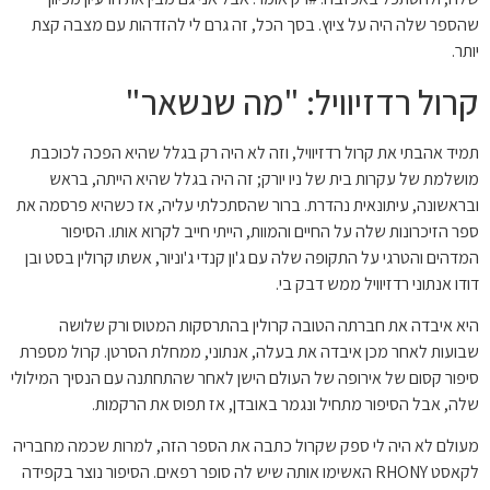
שהספר שלה היה על ציוץ. בסך הכל, זה גרם לי להזדהות עם מצבה קצת
יותר.
קרול רדזיוויל: "מה שנשאר"
תמיד אהבתי את קרול רדזיוויל, וזה לא היה רק ​​בגלל שהיא הפכה לכוכבת
מושלמת של עקרות בית של ניו יורק; זה היה בגלל שהיא הייתה, בראש
ובראשונה, עיתונאית נהדרת. ברור שהסתכלתי עליה, אז כשהיא פרסמה את
ספר הזיכרונות שלה על החיים והמוות, הייתי חייב לקרוא אותו. הסיפור
המדהים והטרגי על התקופה שלה עם ג'ון קנדי ​​ג'וניור, אשתו קרולין בסט ובן
דודו אנתוני רדזיוויל ממש דבק בי.
היא איבדה את חברתה הטובה קרולין בהתרסקות המטוס ורק שלושה
שבועות לאחר מכן איבדה את בעלה, אנתוני, ממחלת הסרטן. קרול מספרת
סיפור קסום של אירופה של העולם הישן לאחר שהתחתנה עם הנסיך המילולי
שלה, אבל הסיפור מתחיל ונגמר באובדן, אז תפוס את הרקמות.
מעולם לא היה לי ספק שקרול כתבה את הספר הזה, למרות שכמה מחבריה
לקאסט RHONY האשימו אותה שיש לה סופר רפאים. הסיפור נוצר בקפידה