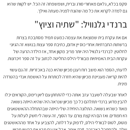
סקס בכלא, גלאם מאחורי סורג ובריח, ושמשפחה זה הכל. יש לקוות שהיא
גם למדה לקרוא את כל מה שהונח לפניה מעתה ואילך.
ברנדי גלנוויל: "שתיה וציוץ"
אם את עקרת בית שמוצאת את עצמה כמעט תמיד מסתבכת בצרות
ברשתות החברתיות אחרי כוס יין אדום, כתיבת ספר עצות בנושא זה הגיוני
לחלוטין. לברנדי גלנוויל היה יותר מריב מקוון אחד, אז הילדה הרעה של
עקרות הבית האמיתיות מבוורלי הילס החליטה לכתוב על זה ספר זיכרונות.
לדעתי, הספר הוא משב רוח רענן מכיוון שהיא כנה באכזריות. זה גם עשוי
להיות קריאה מעניינת מכיוון שהיא חזרה לכותרות על האשמת אנדי בהטרדה
מינית.
לאחר שבעלה לשעבר עזב אותה כדי להתחתן עם ליאן רימס, הקוראים יכלו
להבין מדוע ברנדי תתלהם כל כך מכיוון שנראה היה שהיא הייתה נשואה
מאוד כשהיא נשואה. התלונה היחידה שלי הייתה שבהתחלה ההאשטאגים
היו חמודים. ואז הם היו קצת צורם. עד הסוף, זה עשה לי חשק לעלות על
מטוס, לטוס לבוורלי הילס, לדפוק על דלתה, להצביע על אחד מההאשטגים
שלה, ולהסתכל באכזבה. #רק אומר. אבל אני גם מבין את הרעיון מכיוון