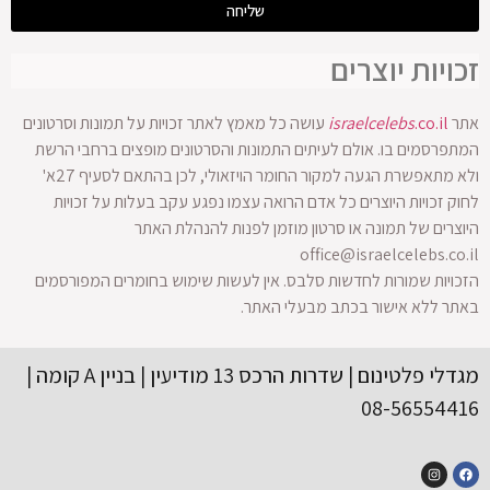
שליחה
זכויות יוצרים
אתר
.co.il
israelcelebs
עושה כל מאמץ לאתר זכויות על תמונות וסרטונים
המתפרסמים בו. אולם לעיתים התמונות והסרטונים מופצים ברחבי הרשת
ולא מתאפשרת הגעה למקור החומר הויזאולי, לכן בהתאם לסעיף 27א'
לחוק זכויות היוצרים כל אדם הרואה עצמו נפגע עקב בעלות על זכויות
היוצרים של תמונה או סרטון מוזמן לפנות להנהלת האתר
office@israelcelebs.co.il
הזכויות שמורות לחדשות סלבס. אין לעשות שימוש בחומרים המפורסמים
באתר ללא אישור בכתב מבעלי האתר.
מגדלי פלטינום | שדרות הרכס 13 מודיעין | בניין A קומה |
08-56554416