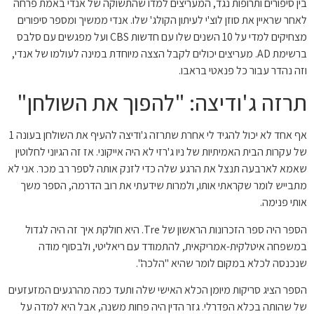
בין סיפורים ותרופות נגד, המעריצים למדו שהתשוקה של אנדי באמת פרחה
לאחר שראיין את סוזן לוצ'י לעיתון הקולג' שלו. אנדי ממשיך ומספר סיפורים
מצחיקים למדי על 10 השנים שלו עם חדשות CBS ועל מפגשים עם סלבס
ברשימת AD. מעריצים יכולים לקבל הצצה מיוחדת במינה לעולמו של אנדי,
וזה נהדר עבור כל פנאטי בראבו.
תרזה ג'ודיצה: "להפוך את השולחן"
אף אחד לא יכול להגיד לי אחרת שתרזה ג'ודיצה להעיף את השולחן בעונה 1
של עקרות הבית האמיתיות של ניו ג'רזי לא היה אייקוני. אז זה הגיוני לחלוטין
שאמא לארבעה תנצל את הרגע שלה כדי לזנק אותה לספר רב מכר. אני לא
מתבייש לומר שקראתי אותו, ולמרות שידעתי את רוב הדרמה, הספר משך
אותי פנימה.
הספר היה ספר הזכרונות הראשון של Tre. היא חולקת איך זה היה לגדול
במשפחה איטלקית-אמריקאית, להתמודד עם ריאליטי, ולבסוף מודה
שנכנסה לכלא במקום לומר שהיא "הלכה".
הספר הציג סריקות מיומן הכלא האישי שלה ותעד כמה מהרגעים המזעזעים
של שהותה בכלא הפדרלי. גזר הדין היה פחות משנה, אבל היא למדה על