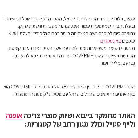
עמית, בלוגרית המזון הפופולרית בישראל, המכונה "מלכת האוכל המושחת"
ובעלת חברה שמתפעלת עמודי אינסטגרם למסעדות ורשתות שיווק.
נחשבת כיום לכוכבת רשת המצליחה ביותר בתחום ה"פודיז" בעלת K291
עוקבים
באינסטגרם
–
נכנסת לרשימת משפיעניות ומובילות דעה אשר השיקו ויצרו בעבר קופסת
הפתעות בשיתוף האתר
COVERME
. עד כה האתר שיתף פעולה עם גל
גברעם, מלי לוי ועוד.
אתר
COVERME
נחשב בין המובילים בישראל באי-קומרס. COVERME הוא
בין האתרים הראשונים שהחל בישראל עם פעילות "קופסת ההפתעות".
האתר מתמקד בייבוא ושיווק מוצרי צריכה
אופנה
ולייף סטייל וכולל מגוון רחב של קטגוריות: