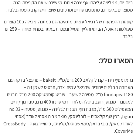
ביום-יום, ממליצה עליהם ואף יצרה אותם. מי שירכוש את הקופסה יהנה
ממוצרים בלעדיים, מתכונים סודיים ומרכיבים שיוצרו וישווקו בקופסה בלבד.
קופסת ההפתעות של דניאל עמית, מתאימה גם כמתנה. מכילה כ10 מוצרים
מעולמות האוכל, הביוטי והלייף סטייל ונמכרת באתר במחיר מיוחד – 259 ₪
בלבד.
המארז כולל
:
נר או מפיץ ריח – קנדל קלאב 200 גרם/מ"ל. bakeit – פרעצל בדקה עם
תערובת תבלינים ייחודית שדניאל עמית יצרה, תרסיס לשמן זית –
foodapeal 180 מ"ל. מסיכה לשיער – שביט קוסמטיקה 200 מ"ל. תבנית
למגנום – מגנוס, רוטב בייגלה מלוח – רמי טרנזו 400 גרם, סבון גוף/ידיים –
המעפילים 500 מ"ל, מגבת חוף. תבנית לגלידה – מגנוס, פסטה no.33 –
liguri, בכין שף קלאסית – לובלינסקי, מוצר מבית אסתי לאודר (אסתי
לאודר/ מאק/ בובי בראון/סמאשבוקס/קליניק), כיסוי+רצועה CrossBody –
CoverMe.