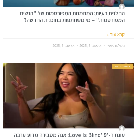
החלפת רעיות: המוזמנות המפורסמות של "הנשים
המפורסמות" – מי משתתפות בתוכנית החדשה?
קרא עוד »
ניקולס וינשטיין
אוקטובר 6, 2025
אוקטובר 6, 2025
חדשות סלבס בעולם
עונת ה-'Love Is Blind' 9: אנה מסבירה מדוע עזבה