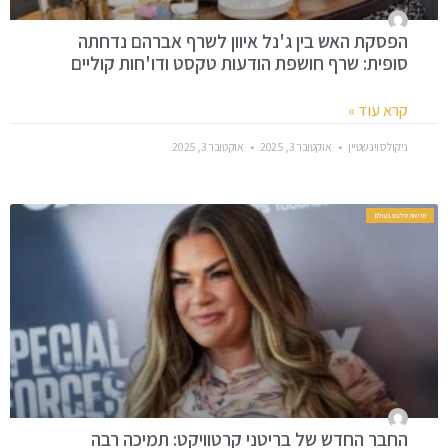
הפסקת האש בין ג'נל איוון לשרף אברהם נדחתה
סופית: שרף חושפת הודעות טקסט ודו'חות קוליים
קרא עוד »
ניקולס וינשטיין
אוקטובר 3, 2025
אוקטובר 3, 2025
חדשות סלבס בעולם
החבר החדש של בריטני קרטוויקט: תמיכה רבה