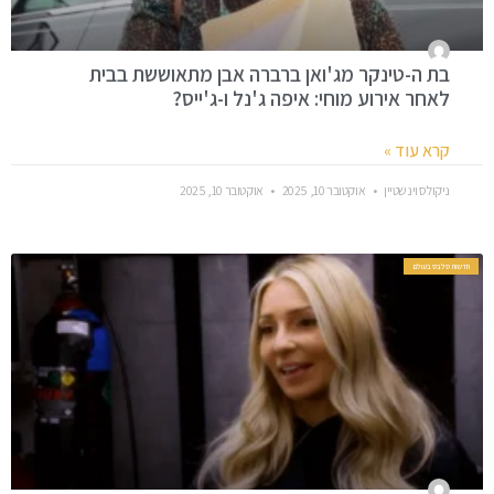
בת ה-טינקר מג'ואן ברברה אבן מתאוששת בבית
לאחר אירוע מוחי: איפה ג'נל ו-ג'ייס?
קרא עוד »
ניקולס וינשטיין
אוקטובר 10, 2025
אוקטובר 10, 2025
חדשות סלבס בעולם