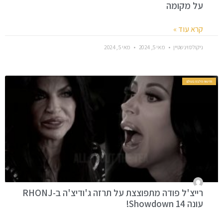
על מקומה
קרא עוד »
ניקולס וינשטיין
מאי 5, 2024
מאי 5, 2024
חדשות סלבס בעולם
רייצ'ל פודה מתפוצצת על תרזה ג'ודיצ'ה ב-RHONJ
עונה 14 Showdown!