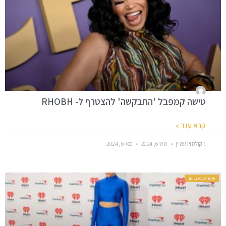
טישה קמפבל 'התבקשה' להצטרף ל- RHOBH
קרא עוד »
ניקולס וינשטיין
מאי 6, 2024
מאי 6, 2024
חדשות סלבס בעולם