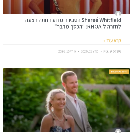
Shereé Whitfield הסבירה מדוע דחתה הצעה
לחזרה ל-RHOA: “הכסף מדבר”
קרא עוד »
ניקולס וינשטיין
מרץ 15, 2026
מרץ 15, 2026
חדשות סלבס בעולם