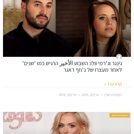
גינגר וג'רמי וולו: השבוע الأخير הרגיש כמו 'שנים'
לאחר מעצרו של ג'וזף דאגר
קרא עוד »
ניקולס וינשטיין
מרץ 26, 2026
מרץ 26, 2026
חדשות סלבס בעולם