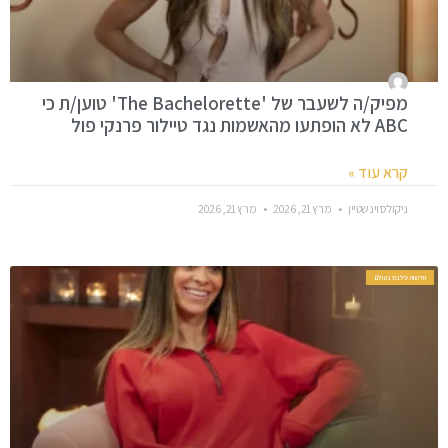
מפיק/ה לשעבר של 'The Bachelorette' טוען/ת כי
ABC לא הופתעו מהאשמות נגד טיילור פרנקי פול
קרא עוד »
ניקולס וינשטיין
מרץ 21, 2026
מרץ 21, 2026
חדשות סלבס בעולם