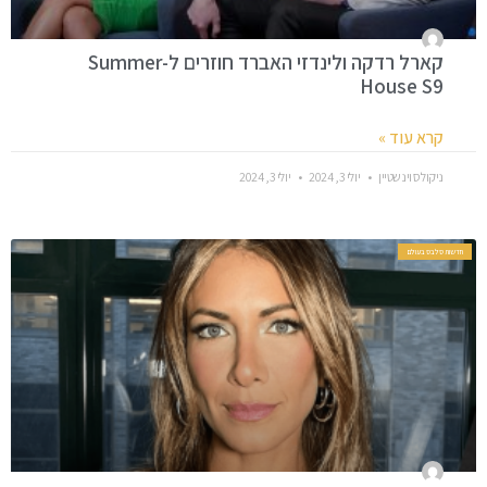
קארל רדקה ולינדזי האברד חוזרים ל-Summer
House S9
קרא עוד »
ניקולס וינשטיין
יולי 3, 2024
יולי 3, 2024
חדשות סלבס בעולם