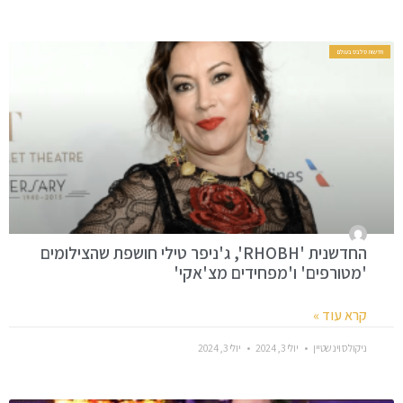
חדשות סלבס בעולם
החדשנית 'RHOBH', ג'ניפר טילי חושפת שהצילומים
'מטורפים' ו'מפחידים מצ'אקי'
קרא עוד »
ניקולס וינשטיין
יולי 3, 2024
יולי 3, 2024