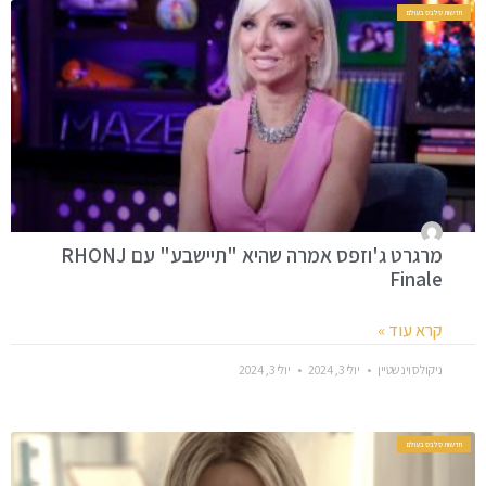
חדשות סלבס בעולם
מרגרט ג'וזפס אמרה שהיא "תיישבע" עם RHONJ
Finale
קרא עוד »
ניקולס וינשטיין
יולי 3, 2024
יולי 3, 2024
חדשות סלבס בעולם