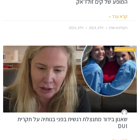
המופע של קים זולז'אק
קרא עוד »
ניקולס וינשטיין
יולי 4, 2024
יולי 4, 2024
חדשות סלבס בעולם
שאנון בידור מתנצלת רגשית בפני בנותיה על תקרית
DUI