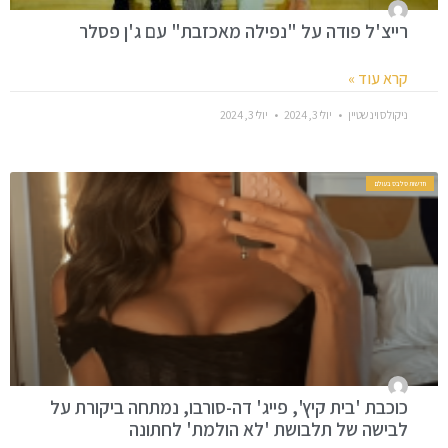
רייצ'ל פודה על "נפילה מאכזבת" עם ג'ן פסלר
קרא עוד »
ניקולס וינשטיין
יולי 3, 2024
יולי 3, 2024
חדשות סלבס בעולם
כוכבת 'בית קיץ', פייג' דה-סורבו, נמתחה ביקורת על
לבישה של תלבושת 'לא הולמת' לחתונה