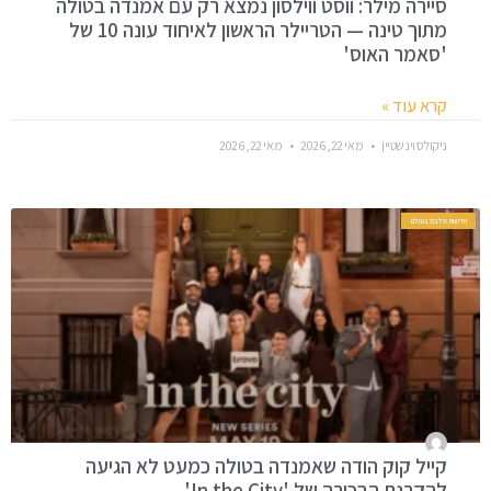
סיירה מילר: ווסט ווילסון נמצא רק עם אמנדה בטולה
מתוך טינה — הטריילר הראשון לאיחוד עונה 10 של
'סאמר האוס'
קרא עוד »
ניקולס וינשטיין
מאי 22, 2026
מאי 22, 2026
חדשות סלבס בעולם
קייל קוק הודה שאמנדה בטולה כמעט לא הגיעה
להקרנת הבכורה של 'In the City'