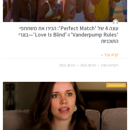
עונה 4 של 'Perfect Match': הכירו את משתתפי
'Vanderpump Rules' ו-'Love Is Blind'—בוגרי
התוכניות
קרא עוד »
ניקולס וינשטיין
מאי 18, 2026
מאי 18, 2026
חדשות סלבס בעולם