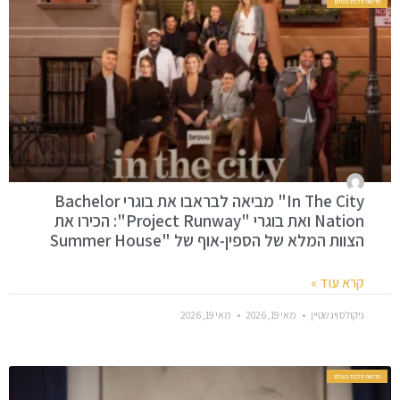
חדשות סלבס בעולם
In The City" מביאה לבראבו את בוגרי Bachelor
Nation ואת בוגרי "Project Runway": הכירו את
הצוות המלא של הספין-אוף של "Summer House
קרא עוד »
ניקולס וינשטיין
מאי 19, 2026
מאי 19, 2026
חדשות סלבס בעולם