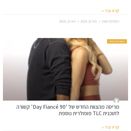
קרא עוד »
ניקולס וינשטיין
מאי 12, 2026
מאי 12, 2026
חדשות סלבס בעולם
מריסה מהצוות החדש של '90 Day Fiancé' קשורה
לתוכנית TLC פופולרית נוספת
קרא עוד »