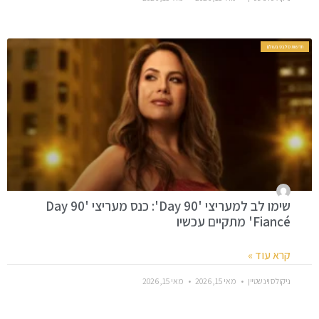
חדשות סלבס בעולם
שימו לב למעריצי '90 Day': כנס מעריצי '90 Day
Fiancé' מתקיים עכשיו
קרא עוד »
ניקולס וינשטיין
מאי 15, 2026
מאי 15, 2026