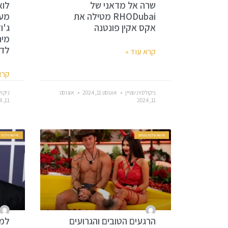
שרה אל מדאני של
לוא
RHODubai מטילה את
מעו
אקס אקין פונטנה
ג'ו
מינ
לדר
קרא עוד »
קרא
ניקולס וינשטיין
אוגוסט 11, 2024
אוגוסט
ניקול
11, 2024
11, 2024
חדשות סלבס בעולם
חדשות סלבס ב
הרגעים הטובים והגרועים
למה