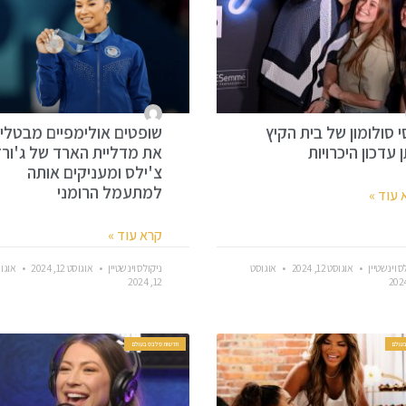
י סולומון של בית הקיץ
שופטים אולימפיים מבטלי
ן עדכון היכרויות
את מדליית הארד של ג'ורד
צ'ילס ומעניקים אותה
למתעמל הרומני
 עוד »
קרא עוד »
ס וינשטיין
אוגוסט 12, 2024
אוגוסט
ניקולס וינשטיין
אוגוסט 12, 2024
אוגו
12, 2024
עולם
חדשות סלבס בעולם