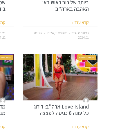
ביותר של רוב ראוש באי
שמנ
האהבה בארה"ב
ביד
קרא עוד »
קרא
ניקולס וינשטיין
אוגוסט 11, 2024
אוגוסט
ניקול
11, 2024
11, 2024
חדשות סלבס בעולם
חדשות סלבס ב
Love Island ארה"ב: דירוג
מדו
כל עונה 6 כניסה לפצצה
מביא
קרא עוד »
קרא