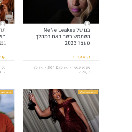
בנו של NeNe Leakes
תרז
השתמש בשם האח במהלך
חול
מעצר 2023
גמר NJ
קרא עוד »
קרא
ניקולס וינשטיין
אוגוסט 12, 2024
אוגוסט
ניקול
12, 2024
12, 2024
חדשות סלבס בעולם
חדשות סלבס ב