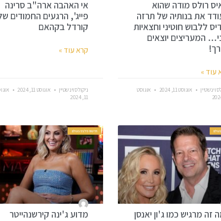
יס רולס מודה שהוא
אי האהבה ארה"ב סרינה
דד את בנותיה של תרזה
פייג', הרגעים החמודים של
דיס ללבוש חוטיני וחצאיות
קורדל בקהאם
י… המעריצים יוצאים
ך!
קרא עוד »
 עוד »
ס וינשטיין
אוגוסט 11, 2024
אוגוסט
ניקולס וינשטיין
אוגוסט 11, 2024
אוגו
11, 2024
עולם
חדשות סלבס בעולם
 זה מרגיש כמו ג'ון יאנסן
מדוע ג'ינה קירשנהייטר