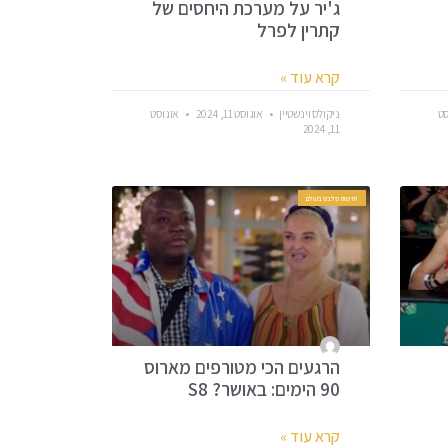
ג'יר על מערכת היחסים של
קתרין לפרל
קרא עוד »
סט
ניקולס וינשטיין
אוגוסט 11, 2024
אוגוסט
11, 2024
חדשות סלבס בעולם
הרגעים הכי מטורפים מארוס
90 הימים: באושר? S8
קרא עוד »