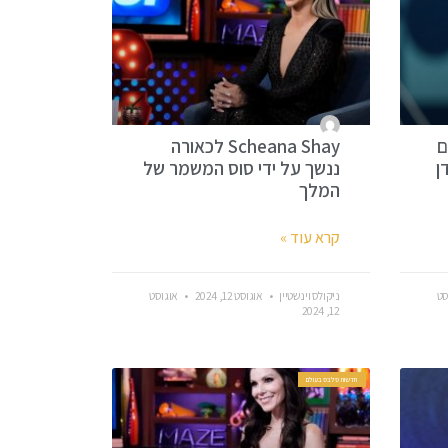
ם
Scheana Shay לכאורה
ן
ננשך על ידי סוס המשמר של
המלך
קרא עוד »
סט
ניקולס וינשטיין
אוגוסט 12, 2024
אוגוסט
12, 2024
חדשות סלבס בעולם