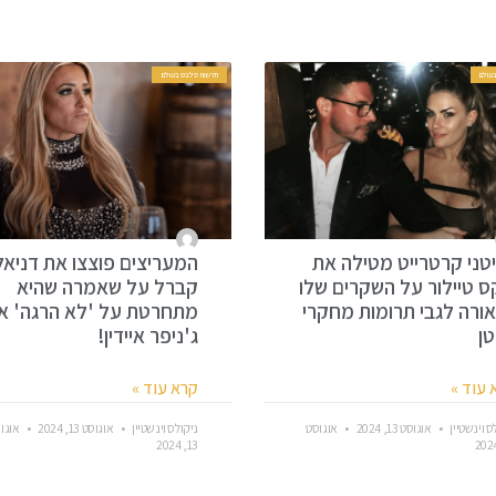
עולם
חדשות סלבס בעולם
טני קרטרייט מטילה את
המעריצים פוצצו את דניאל
ס טיילור על השקרים שלו
קברל על שאמרה שהיא
ורה לגבי תרומות מחקרי
מתחרטת על 'לא הרגה' א
ן
ג'ניפר איידין!
 עוד »
קרא עוד »
ס וינשטיין
אוגוסט 13, 2024
אוגוסט
ניקולס וינשטיין
אוגוסט 13, 2024
אוגו
13, 2024