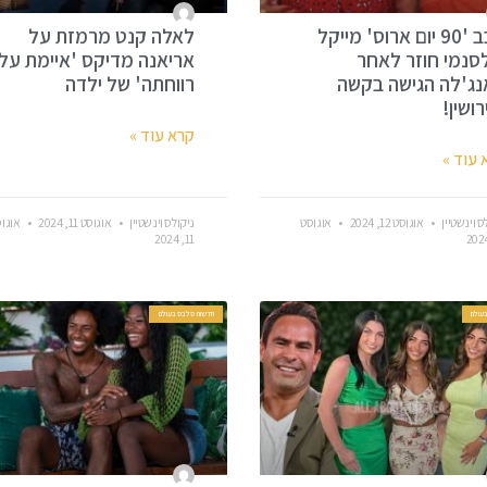
כוכב '90 יום ארוס' מייקל
לאלה קנט מרמזת על
סנמי חוזר לאחר
אריאנה מדיקס 'איימת על
ג'לה הגישה בקשה
רווחתה' של ילדה
רושין!
קרא עוד »
 עוד »
ס וינשטיין
אוגוסט 12, 2024
אוגוסט
ניקולס וינשטיין
אוגוסט 11, 2024
אוגו
11, 2024
עולם
חדשות סלבס בעולם