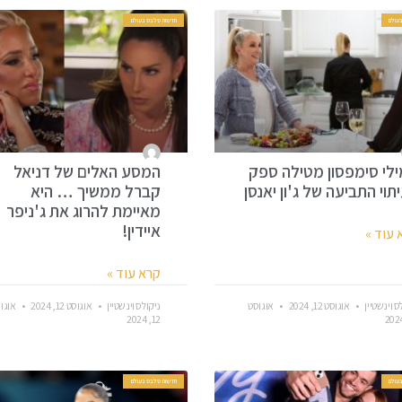
עולם
חדשות סלבס בעולם
לי סימפסון מטילה ספק
המסע האלים של דניאל
תוי התביעה של ג'ון יאנסן
קברל ממשיך … היא
מאיימת להרוג את ג'ניפר
איידין!
 עוד »
קרא עוד »
ס וינשטיין
אוגוסט 12, 2024
אוגוסט
ניקולס וינשטיין
אוגוסט 12, 2024
אוגו
12, 2024
עולם
חדשות סלבס בעולם