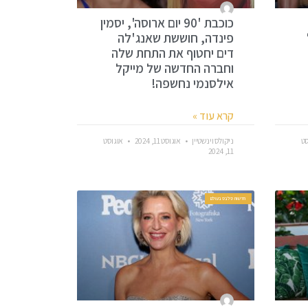
כוכבת '90 יום ארוסה', יסמין
פינדה, חוששת שאנג'לה
דים יחטוף את התחת שלה
וחברה החדשה של מייקל
אילסנמי נחשפה!
קרא עוד »
סט
ניקולס וינשטיין
אוגוסט 11, 2024
אוגוסט
11, 2024
חדשות סלבס בעולם