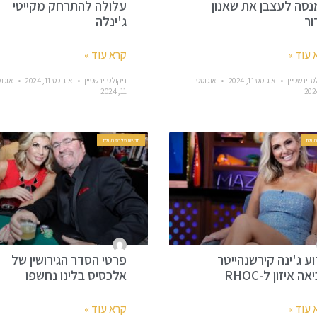
סה לעצבן את שאנון
עלולה להתרחק מקייטי
ור
ג'ינלה
 עוד »
קרא עוד »
ס וינשטיין
אוגוסט 11, 2024
אוגוסט
ניקולס וינשטיין
אוגוסט 11, 2024
אוגו
11, 2024
עולם
חדשות סלבס בעולם
ע ג'ינה קירשנהייטר
פרטי הסדר הגירושין של
ה איזון ל-RHOC
אלכסיס בלינו נחשפו
 עוד »
קרא עוד »