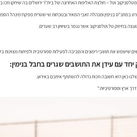
סניקוב וטל – חולצת האליפות האחרונה של בית"ר ירושלים בה שיחקו וזכו באל
רט במתנ"ס בנימין ומנהלה זאבי המאיר ובנוכחות שי שטרית מפקח מינהל הספור
עצה בחיזוק טל וטלסניקוב אשר נגמר בשיוויון רב שערים.
מרשים שישמש את תושבי רימונים והסביבה לפעילות ספורטיבית ולפיתוח מצוינות בק
חד עם עידן את התושבים שגרים בחבל בנימין:
לנו כאן היא חשובה וזכות גדולה להשתתף איתכם באירוע.
רך ארץ וספורטיביות."