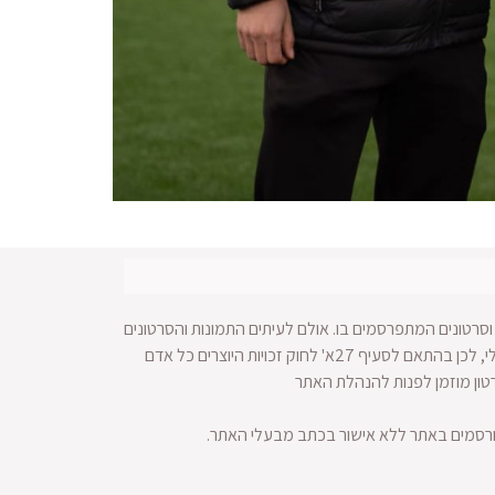
סרטונים המתפרסמים בו. אולם לעיתים התמונות והסרטונים
מופצים ברחבי הרשת ולא מתאפשרת הגעה למקור החומר הויזאולי, לכן בהתאם לסעיף 27א' לחוק זכויות היוצרים כל אדם
רטון מוזמן לפנות להנהלת האתר
ורסמים באתר ללא אישור בכתב מבעלי האתר.