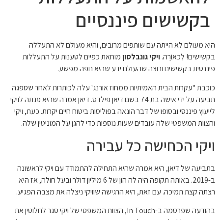
בקשישים פיננסיים
היא מעולם לא הייתה עם שותפים מרובים, והיא מעולם לא התעללה
בקשישים! לִכאוֹרָה.
ויקי גונבלסון
מוחאת כפיים לטענות על התעללות
פיננסית בקשישים ורוצה שהעולם ידע שהיא חפה מפשע.
כוכבת "עקרות הבית האמיתיות ממחוז אורנג' עלה לכותרות לאחר שספגה
תביעה על ידי אישה בת 74 בשם דיאן פילדס. דיאן אמרה שהיא פנתה לויקי
לייעוץ פיננסי ובסופו של דבר הונאה בפוליסות ביטוח חיים יקרות. כעת, ויקי
והצוות המשפטי שלה עובדים שעות נוספות כדי להגן על המוניטין שלה.
ויקי הכחישה כל עבירה
בתביעה של דיאן, היא אמרה שהיא התחילה להתמודד עם ויקי לראשונה
ב-2019. באותה תקופה היה לה הון של 6 מיליון דולר ובעל חולה, אז היא
רצתה קצת תמיכה. עם זאת, היא הרגישה שוויקי ניצלה את מצבה הפגיע.
בהודעה שפרסמה ב-In Touch, הצוות המשפטי של ויקי סגר לחלוטין את