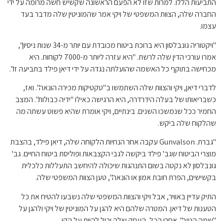
התביעות הללו. למרות שזו לא הפעם הראשונה שקשיש חשה מרומה על ידי
החברה שלה, הצוות המשפטי של ויקי אמר שהמוניטין שלה מדבר בעד
עצמו.
"ויקטוריה גונבלסון היא ברוכת ביטוח מכובדת עם יותר מ-34 שנות ניסיון",
אמרו עורכי הדין שלה לרשת. "היא עזרה ליותר מ-7000 לקוחות. היא
מכחישה בתוקף כל האשמה שהועלתה נגדה על ידי דיאן פילד בתביעה זו".
לדברי דיאן, ויקי והצוות שלה השתמשו ב"טקטיקות מכירה הונאה". ואז,
כשבריאותו של בעלה הידרדרה, היא הרגישה כאילו "ידיה כבולות". המצב
החמיר ככל שנמשכו השנים. בינתיים, ויקי אומרת שהיא פשוט עשתה מה
שהלקוח שלה ביקש.
"גברת. Gunvalson עקבה אחר הנחיות הלקוחה שלה, דיאן פילד, בהצבת
מוצרי הביטוח שגב' פילד ביקשה לגבי הקצבאות ופוליסת ביטוח החיים. גב'
גונבלסון לא נקטה בשום התנהגות שיכולה להיחשב התעללות כלכלית
בקשישים, הפרת חובת אמון או הונאה", טען הצוות המשפטי שלה.
התיק עדיין באוויר, אבל ויקי והצוות המשפטי שלה נשבעו להטיח את כל
הטענות של דיאן. המטרה שלהם היא להגן על המוניטין של ויקי ולהגן על
"שמה הטוב". אחרי הכל, העסק שלה יכול להיות על הקו.