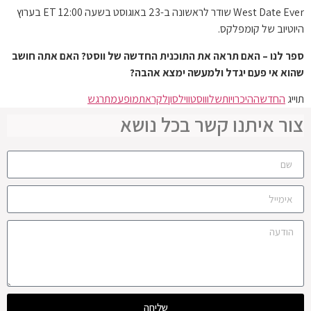
West Date Ever שודר לראשונה ב-23 באוגוסט בשעה 12:00 ET בערוץ
היוטיוב של קומפלקס.
ספר לנו – האם תראה את התוכנית החדשה של ווסט? האם אתה חושב
שהוא אי פעם יגדל ולמעשה ימצא אהבה?
תוייג
החדש
ההיכרויות
שלו
ווסט
ווילסון
לקראת
מופע
מתרגש
צור איתנו קשר בכל נושא
שליחה