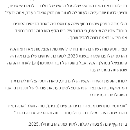
כדי להכות את המם הויראלי שלה על הראש של כולם… לכולם יש סיפור,
ורציתי לדעת יותר עליה ו לעזור לה לעזוב את 'הוק טואה' בעבר, אתה יודע?"
הילי מודה בפרק שהיום בחוץ שלה עם ווסט היה "אחד הדייטים הטובים
ביותר" שהיו לה אי פעם, כי הבוגר של בית הקיץ הוא כזה "בחור נחמד
אמיתי" ש"באמת רוצה להכיר אותך".
מצדו, ווסט מודה שהרבה יותר נוח לו להיות מול המצלמות מאז רומן הקיץ
ההרסני שלו עם סיארה בשנת 2023. למערכת היחסים שלהם נראה היה
פוטנציאל במהלך הקיץ, אבל בסופו של דבר הסתיימו (רע) לאחר ההפקה
שנעשתה בסתיו שעבר.
למרות הופעת האיחוד הקשה שלהם ביוני, סיארה ווסט הצליחו לשים את
המחלוקות ביניהם בצד. שניהם מצלמים כעת את עונה 9 של תוכנית בראבו
הפופולרית בהמפטונס.
"אני תמיד מתרשם מכמה דברים טבעיים (בבית)", מודה ווסט. "אתה תמיד
חושב שזה יהיה, כאילו, דבר גדול ומוזר… וזה פשוט לא. אז זה נהדר."
בית הקיץ עונה 9 צפויה לעלות לאוויר מתישהו בתחילת 2025.