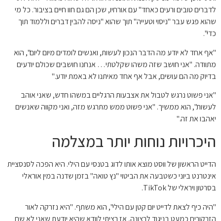
לדברים טובים ורעים כאחד" עם אורחיו, שכן הם גם חוו חיים בציבור. כל מי
שהוא פגש עבר "ניסוי וטעייה" תוך שהוא "ניסה להבין דברים וללמוד תוך
כדי".
"אף אחד לא יודע מה הדבר הנכון לעשות, ואנשים לומדים מיום ליום", הוא
מתוודה. "אני חושב שזה משהו שקלטתי… אנחנו חושבים שכולם יודעים
בדיוק מה הם עושים, אבל אף אחד מאיתנו לא באמת יודע."
"אני פשוט נרגש לטבול את אצבעות הרגליים במשהו חדש, שאני אוהב
לעשות", הוא ממשיך. "אני פשוט ממש מתרגש מזה, ואני מקווה שאנשים
יאהבו את זה."
היכרויות נוחות יותר במצלמה
הדייט הראשון של ווסט מוצא אותו לדוג בטנסי עם הילי. היא הפכה לסנסציית
אינטרנט ביוני כשטבעה את הביטוי "נץ טואה" בזמן שדנה במין אוראלי
בסרטון ויראלי של TikTok.
"היה כיף לצאת לדייט יום קטן עם הילי", הוא משתף. "היא נזרקה לאור
הזרקורים כמעט בניגוד לרצונה, אז רציתי לוודא שהיא יודעת שאני לא שם