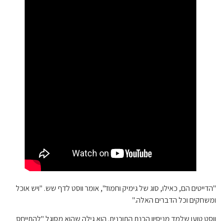
"הדייטים הם, כאילו, סוג של גימיק וחמוד", אומר ווסט לדף שש. "ויש אוכל
ומשחקים וכל הדברים האלה."
ווסט טוען שלמד מניסיון הכנת התוכנית. הוא גילה שהוא מסוגל "להתייחס