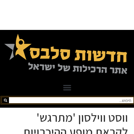
ווסט ווילסון 'מתרגש'
לקראת מופע ההיכרויות