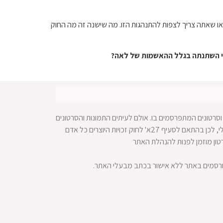
 או שאתה צריך לצפות להתנהגות הזו. מה שישנה זה מה החוק
די השתנתה בגלל ההאשמות של לאה?
סרטונים המתפרסמים בו. אולם לעיתים התמונות והסרטונים
מופצים ברחבי הרשת ולא מתאפשרת הגעה למקור החומר הויזאולי, לכן בהתאם לסעיף 27א' לחוק זכויות היוצרים כל אדם
רטון מוזמן לפנות להנהלת האתר
ורסמים באתר ללא אישור בכתב מבעלי האתר.