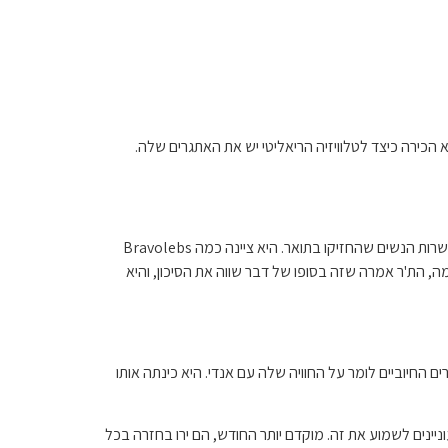
 על הדרמה המשפטית של בראבו במהלך הפרק האחרון של הפודקאסט שלה, בואו נדבר עם הת'ר דוברו, דרך Podcast One. היא הכירה כיצד לטלוויזיה הריאליטי יש את האתגרים שלה.
הת'ר התלוצצה שלפעמים, הם יכולים להשתמש יותר באלכוהול. כך או כך, היא הרגישה שעקרות הבית האמיתיות היוותה פלטפורמה חיובית לעשרות הנשים שהחזיקו בתואר. היא ציינה כמה Bravolebs
, הת'ר אמרה שזה בסופו של דבר שווה את הסיכון, והיא
ם החיוביים לומר על החוויה שלה עם אנדי. היא כינתה אותו
יינים לשמוע את זה. מוקדם יותר החודש, הם ירו בחזרה בכל