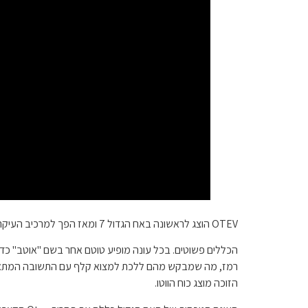
OTEV הוצג לראשונה באח הגדול 7 ומאז הפך למרכיב העיקרי של המשחק. המעריצים יכולים לסמוך על ההרכב האגדי שיופיע בשלב מסוים בכל קיץ.
רמז, מה שמבקש מהם ללכת למצוא קלף עם התשובה המתאימה
הזוכה מוצג כוח הווטו.