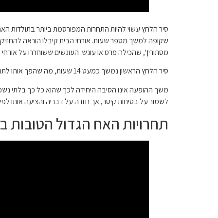
שקופה למשך מספר שעות. אורחי הבית קיבלו הוראה להחזיק 
מסתורין", שהכילה פרס או עונש. העונשים ששוחררו על אורחי
סיר הלחץ הראשון נמשך כמעט 14 שעות, מה שהפך אותו לתחרות הארוכה ביותר בתולדות התוכנית. ההתעוררות ב-BB25 כמעט השוותה את השיא, והגיעה תוך ארבע דקות בלבד.
לשמור על בטיחות קיסר, אך חזרה על דבריה והציעה אותו לפינו
תחרויות האח הגדול הטובות ביותר: