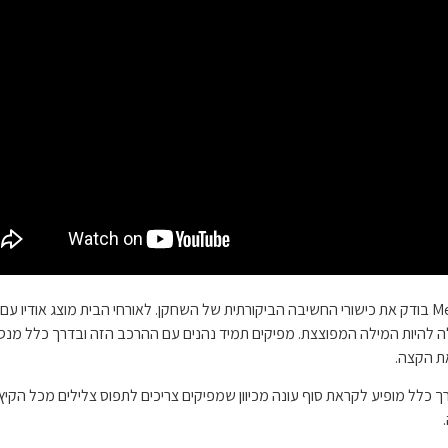
"מה הבליפ?" גם הופיע לראשונה ב-BB16. ה- Memory comp בודק את כישורי החשיבה הביקורתית של השחקן. לא
להיות המילה המפוצצת. מפיקים תמיד נהנים עם ההרכב הזה ובדרך כלל מנסים
 כלל מופיע לקראת סוף עונה מכיוון שמפיקים צריכים לתפוס צלילים מכל הקי