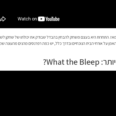
אשונה באח הגדול 16 וצצה בכל עונה מאז. התחרות היא בעצם משחק להבחין בהבדל שבודק את יכו
האמן על אורחי הבית הנוכחיים ובדרך כלל, יש כמה רפרנסים מהנים מהעונה שמ
What t?