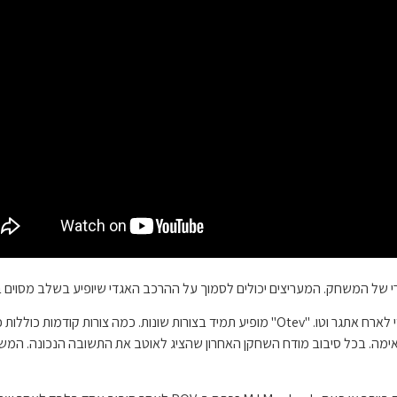
הכללים פשוטים. בכל עונה מופיע טוטם אחר בשם "אוטב" כדי לארח אתגר וטו. "Otev" מופיע תמיד בצ
. בכל סיבוב מודח השחקן האחרון שהציג לאוטב את התשובה הנכונה. המשחק