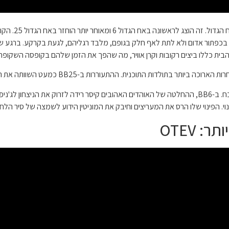
סיר הלחץ עשוי
בכפתור אדום ולא לתת לאף חלק בגופם, מלבד רגליהם, לגעת בקרקע. ברגע שא
 הבית כללו ביצים רקובות וקרן אוויר, מה שהפך את הזמן שלהם בקופסה השקופה
משך ההופעה אינו הסיבה היחידה לכך שהוא כל כך בלתי נשכח. ב-BB6, ההחלטה של ​​האוהדים האהובים קיסר 
י. הפינוי שלו הרס את המעריצים וחיבק את המוניטין הידוע לשמצה של סיר הלחץ
 OTEV