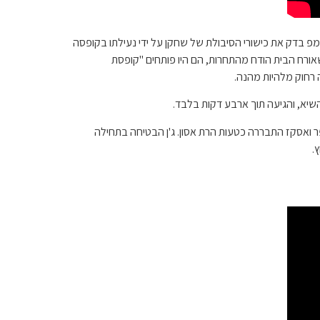
 להיות התחרות המפורסמת ביותר בתולדות האח הגדול. זה הוצג לראשונה באח הגדול 6 ומאוחר יותר הוחזר באח הגדול 25. הקומפ בדק את כישורי הסיבולת של שחקן על ידי נעילתו בקופסה
ורח הבית הודח מהתחרות, הם היו פותחים "קופסת
 רחוק מלהיות מהנה.
רידה לזרוק את הניצחון לג'ניפר ואסקז התבררה כטעות הרת אסון. ג'ן הבטיחה בתחילה
.