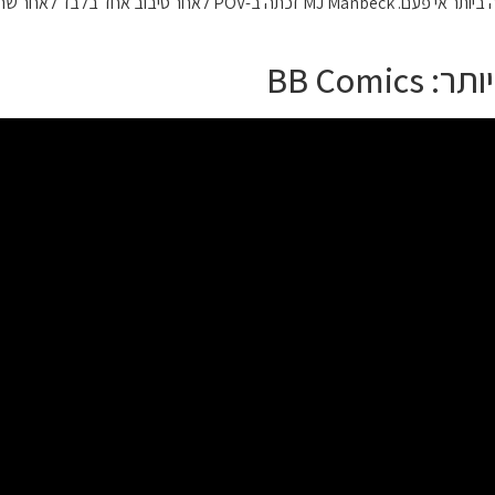
העונה הנוכחית של האח הגדול כללה את תחרות Otev הקצרה ביותר אי
BB Com