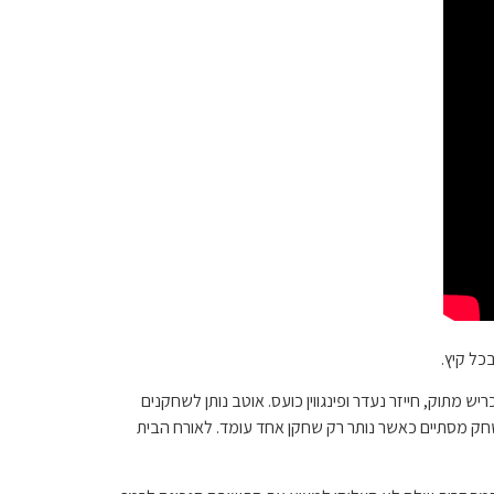
ורות שונות. כמה צורות קודמות כוללות כריש מתוק, חייזר נעדר ופינגווין כועס. אוטב נותן לשחקנים
 מסתיים כאשר נותר רק שחקן אחד עומד. לאורח הבית