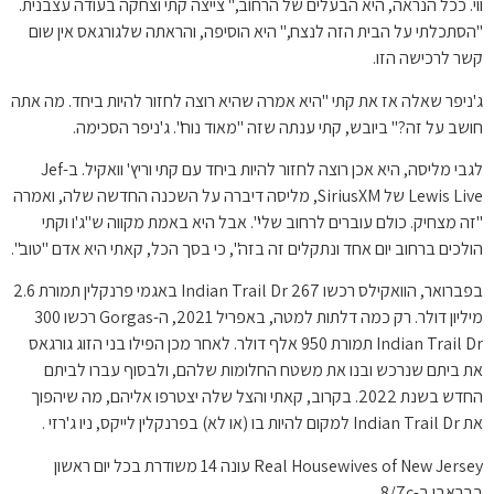
ווי. ככל הנראה, היא הבעלים של הרחוב," צייצה קתי וצחקה בעודה עצבנית.
"הסתכלתי על הבית הזה לנצח," היא הוסיפה, והראתה שלגורגאס אין שום
קשר לרכישה הזו.
ג'ניפר שאלה אז את קתי "היא אמרה שהיא רוצה לחזור להיות ביחד. מה אתה
חושב על זה?" ביובש, קתי ענתה שזה "מאוד נוח". ג'ניפר הסכימה.
לגבי מליסה, היא אכן רוצה לחזור להיות ביחד עם קתי וריץ' וואקיל. ב-Jef
Lewis Live של SiriusXM, מליסה דיברה על השכנה החדשה שלה, ואמרה
"זה מצחיק. כולם עוברים לרחוב שלי". אבל היא באמת מקווה ש"ג'ו וקתי
הולכים ברחוב יום אחד ונתקלים זה בזה", כי בסך הכל, קאתי היא אדם "טוב".
בפברואר, הוואקילס רכשו 267 Indian Trail Dr באגמי פרנקלין תמורת 2.6
מיליון דולר. רק כמה דלתות למטה, באפריל 2021, ה-Gorgas רכשו 300
Indian Trail Dr תמורת 950 אלף דולר. לאחר מכן הפילו בני הזוג גורגאס
את ביתם שנרכש ובנו את משטח החלומות שלהם, ולבסוף עברו לביתם
החדש בשנת 2022. בקרוב, קאתי והצל שלה יצטרפו אליהם, מה שיהפוך
את Indian Trail Dr למקום להיות בו (או לא) בפרנקלין לייקס, ניו ג'רזי .
Real Housewives of New Jersey עונה 14 משודרת בכל יום ראשון
בבראבו ב-8/7c.