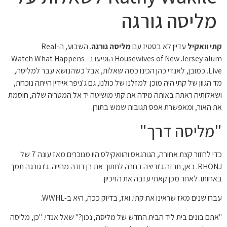
מליסה גורגה
קתי וואקיל
עדיין לא בסטיז עם
מליסה גורגה
. השבוע, ה-Real
Housewives of New Jersey alum הופיעו ב- Watch What Happens
Live. כמובן, לאנדי כהן הכינו כמה שאלות, אבל כשהנושא עבר למליסה,
מד הגוון של קתי היה מוכן. למזלנו של כולנו, גם ג'ניפר איידין הייתה נוכחת,
ושאלותיה ראתה באותה מידה את קתי מושיטה יד אל המטריה שלה, חוסמת
את האור, ומאפשרת אפס תגובות שמש בתורן.
"מליסה דרך"
כדי לחזור קצת אחורה, הגורגאס והוואקילס היו מנוכרים מאז עונה 7 של
RHONJ. כאן, תרזה ג'ודיצה בחרה לחתוך את בן דודה מחייה. ג'ו גורגה תמך
באחותו. לאחר מכן קאתי עזבה את הזיכיון.
עברו שנים מאז שראינו את קתי. ואז, בדיוק ככה, היא ב-WWHL.
"אתם בונים בית ליד הבית החדש של מליסה, נכון?" שאל אנדי. "כן, מליסה