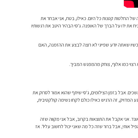
 של החלטות קטנות כל היום. כאילו, בטח, אני אבחר את
ח את ידו על הברך של האופנה. ג'סי הבהיר היטב את רגשותיו
י, וביקש, "אז, הרשה לי לשאול אותך, עכשיו שאתה יודע שפייגי לא רוצה לבצע את ההזמנה, האם
 רצוי כמו אלוף, צוחק מהמפגש המביך.
כים. אבל בזמן הצילומים, ג'סי שיתף שהוא אמור לסרוק את
ע המדויק, זה הרגיש כאילו כולם לקחו נשימה קולקטיבית,
אונד. אני אקבל את התוצאות בקרוב, אבל אני מקווה שזה
זה להפיל אותי, אבל ברור שזה כל מה שאני יכול לחשוב עליו". אז