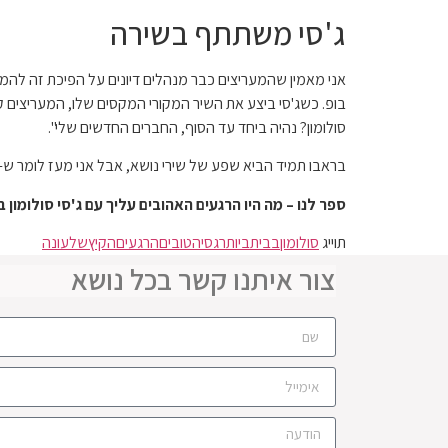
ג'סי משתתף בשירה
אני מאמין שהמעריצים כבר מנהלים דיונים על הפיכת זה להמנ
בופ. כשג'סי ביצע את השיר המקורי המקסים שלו, המעריצים קיב
סולומון? נהיה ביחד עד הסוף, החברים החדשים שלי".
בראבו תמיד הביא שפע של שירי נושא, אבל אני מעז לומר ש- Good as Gold בדרך החוצה בזמן שה-WWJSD משתלט על דרכי הנשימה. האם גרסת האולפן תגיע בקרוב? אפשר רק לקוו
ספר לנו – מה היו הרגעים האהובים עליך עם ג'סי סולומון בעונה 8 של בית
תוייג
סולומון
בבית
ביותר
גסי
הטובים
הרגעים
הקיץ
של
עונה
צור איתנו קשר בכל נושא