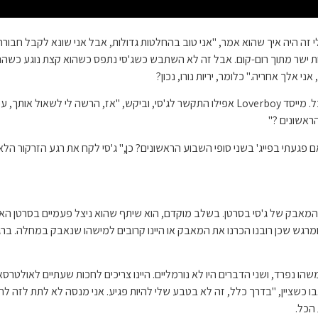
י זה היה איך שהוא אמר, "אני טוב בהחלטות גדולות, אבל אני שונא לקבל חבורה
ות ישר מתוך רום-קום. אבל זה לא השתבש כשג'סי נתפס כשהוא קצת נוגע כשהני
ני אלך אחריה." כלומר, יריות נורו, נכון?
למרבה המזל, קייל קוק היה שם כדי לפקוח עין מבוגרת על הכל. מייסד Loverboy אפילו התקשר לג'ס
אשונים ?"
פגעתי בפייג' בשני סופי השבוע הראשונים? כן," ג'סי לקח את רגע הזרקור הלא
 המאבק של ג'סי בסרטן. בשלב מוקדם, הוא שיתף שהוא ניצל פעמיים בסרטן האש
ומרגש שכן רובנו הכרנו את המאבק או היינו קרובים למישהו שנאבק במחלה. ברג
הו נפרד, ושני הדברים היו לא נורמליים. היינו צריכים לחכות שעתיים לאולטרס
ת עם מצלמות בראבו כשציין, "בדרך כלל, זה לא בטבע שלי להיות פגיע. אני מנסה לא לתת ל
 הכל.