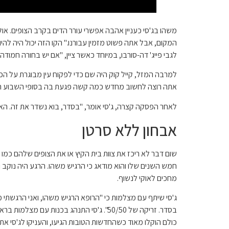
משהו בג'סי כעניין אהבה אפשרי עורר הדים בקרב הצופים. אול
המקום, אבל אתה פשוט מזמין עבורנו." הקו הזה יכול היה להי
לגבי פייג' דה-סורבו, במיוחד כאשר ציין, "אם יש בחורה חמודה, א
אתה רוצה לחשוב מחדש כמה קשה פגעת בה בסופי השבוע הר
לאחר הפסקה קצרה, ג'סי אומר, "בסדר, בוא נשדר את זה. האם 
אבחון ללא סרטן
שום דבר לא ריכז את צוות בית הקיץ או את הצופים שלהם כמו
חמש השנים שלו והוא מודאג כי הרגיש משהו. הרגע היה נוקב 
מחכים לאוקי לנשוף.
ג'סי שיתף עם מצלמות כי "הרופא הרגיש משהו, ואני הרגשתי מש
בסדר. זריקה של 50/50". ג'סי התנהג בכנו
כולם הוקלו מאוד כשהחדשות הטובות הגיעו, והעניקו לג'סי את