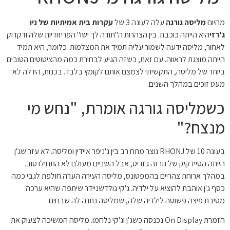
מהיום
מליסה גורגה
עלה לעונה 3 של
עקרות בית אמיתיות של ניו
ג'רזי
היא הייתה כוכבת. בין הצהרות ה"תודה לך ישו" הפריזודיות שלה ודקדוק
לאחור, מליסה ידעה לשמור עליה תמיד את המצלמות. כלומר, היא תמיד
הייתה מוצגת לראווה. עם זאת, כשזה הגיע לבחירת כמה מהציטוטים הטובים
ביותר של מליסה, התקשיתי לצמצם אותם לקומץ בלבד. בכנות, היו לה לא
מעט זוכים במהלך השנים.
כשמליסה גורגה אומרת, "נחש מי
מנצח?"
בעונה 10 של RHONJ נוצר מתח רב בין ג'ניפר איידין ומליסה. לא עזר שג'ן
הייתה הסיידקיק של תרזה ג'ודיס, אבל השניים מעולם לא התחילו טוב.
במהלך ארוחת צהריים בהמפטונס, מליסה העירה הערה חולפת לגבי כמה
כסף ג'ן אוהבת להוציא על ילדיה. ג'קי גולדשניידר שיתפה שהיא ערכה
מסיבת פיצה פשוטה לילדיה שלה, שמליסה נתנה לה שבחים.
הזמרת On Display נכנסה כשג'ן וג'קי נלחמו. מליסה המשיכה לצעוק את