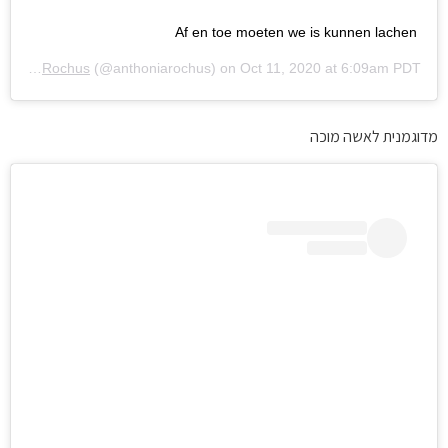
Af en toe moeten we is kunnen lachen
Anthonia Rochus
(@anthoniarochus) on
Oct 11, 2020 at 6:09am PDT
מדוגמנית לאשה מוכה