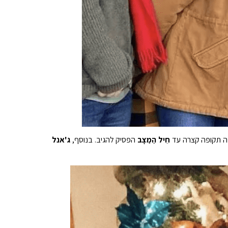
כה תקופה קצרה עד
חֵיל הַמַצָב
הפסיק להגיב. בנוסף,
ג'אנל