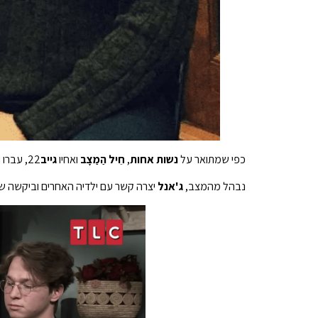
כפי שמתואר על
נשות אחות
,
חֵיל הַמַצָב
ואחיו
גייב
22, עברו ממעון הוריהם בלאס וגאס ל-Flagstaff, אריזונה, עקב חילוקי דעות בנוגע לפרוטוקולי ה-COVID-19 המחמירים של קודי.
נבהל מהמצב,
ג'אנל
יצרה קשר עם ילדיה האחרים וביקשה ש