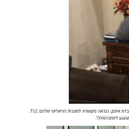
, 25, שלח הודעת טקסט נוגעת לקבוצה של אנשים שמשפחת בראון עובדת איתם, כנראה מקושרת לתוכנית הריאליטי שלהם TLC.
תגעגע לימים האלה".