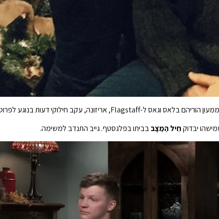
מישהו יבדוק
חֵיל הַמַצָב
בביתו בפלגסטף. גייב התנדב למשימה.