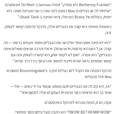
“Bethenny Frankel היא מוזרה,” אמרה Iannou ב-Reel של אינסטגרם.
“שלחתי לה זוג נעליים מ-Nou כמעט לפני שנה כי אני מעריצה אותה. היא
יזמית, בעולמו של Bravo כמו שלי, והיא הופיעה ב-
Shark Tank
.”
כששאלו מאיפה היא קונה את הנעליים שלה, פרנקל פרסמה קישור לעותק
זהה.
“היא לא תייגה אותנו אחרי שלבשה את הנעליים מספר פעמים ברשת — וזה
קורה. אבל היום היא פרסמה וידאו שהולך ויראלי והרבה אנשים שואלים איפה
הנעליים,” היא אמרה. “ואם לא לקשר אותן, היא קישרה לעותק זהה עם
קישור שותפים. נראה שהיא חייבת למשוך את הכסף בכל דרך שהיא.”
פרנקל הפנתה את הקהל לזוג נעליים זמין ב-Bloomingdale’s משום ש-
Nou אזל מהמלאי.
“אז, היא קיבלה את הנעליים חינם ממותג שנוסד על ידי נשים — שלי —
ואחר כך היא מרוויחה כסף מהפניית העוקבים שלה למקום אחר.”
אִמָהּ, מנזו, פנתה גם היא לפרנקל באינסטגרם.
“WOW BETHENNY WOW!!” היא כתבה מעל צילום מסך מסיפורי