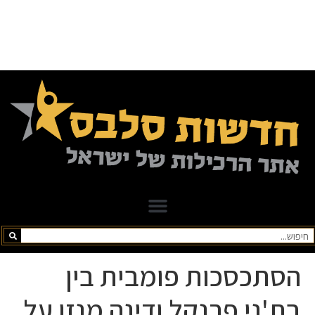
הסתכסכות פומבית בין
בת'ני פרנקל ודינה מנזו על