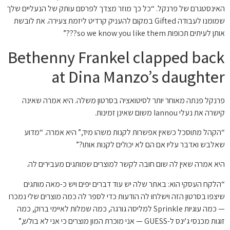
האינסטגרם של פרנקל. “כל כך מוזר מצדך לפרסם עותק של הנעליים שלך
שמומנו לעבודה Gifted במקום להעניק קרדיט ליזמת צעירה. את לובשת
אותן לעיתים תכופות so we know you like them???”
Bethenny Frankel clapped back
at Dina Manzo’s daughter
פרנקל פנתה מאוחר יותר לסיטואציה בסרטון משלה. היא אמרה שאינה
קישרה את נעלי Iannou משום שאינן זמינות.
“הקהל מתוסכל כשאין אפשרות לקנות משהו מיד,” היא אמרה. “מדוע
שאלבש ואדבר עליו אם הם לא יכולים לקנות אותו?”
היא אמרה שאין לה שום חובה לקשר למוצרים שמותגים מעבירים לה.
“הלקח העסקי הוא: באתר שלה יש עוד דברים יפים ויש כ-מאה מותגים
שיצפו בסרטון הזה וישלחו לה הודעות כדי לספר לה כמה מוצרים שלי נמכרו
— כמה עוגיות Sprinkle למליסה גורגה, כמה שמלות לאיימי ברוק, כמה
זוגות מכנסי ג'ינס ל-GUESS — אני מוכרת המון מוצרים כי אני לא בולש,”