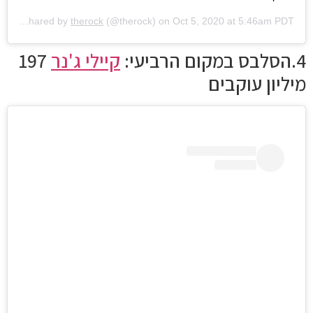
A post shared by
therock
(@therock) on
Oct 5, 2020 at 5:46am PDT
4.הסלבס במקום הרביעי:
קיילי ג'נר
197
מיליון עוקבים