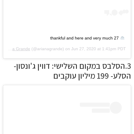
thankful and here and very much 27
by
Ariana Grande
(@arianagrande) on
Jun 27, 2020 at 1:41pm PDT
3.הסלבס במקום השלישי: דווין ג'ונסון-
הסלע- 199 מיליון עוקבים