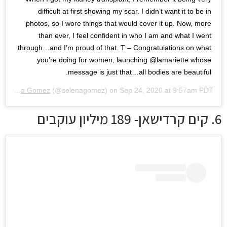
difficult at first showing my scar. I didn’t want it to be in
photos, so I wore things that would cover it up. Now, more
than ever, I feel confident in who I am and what I went
through…and I’m proud of that. T – Congratulations on what
you’re doing for women, launching @lamariette whose
message is just that…all bodies are beautiful.
y
Selena Gomez
(@selenagomez) on
Sep 24, 2020 at 9:57am PDT
6. קים קרדישאן- 189 מיליון עוקבים