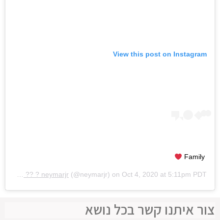
View this post on Instagram
Family
ene10ta Érre ?? ? neymarjr
(@neymarjr) on
Oct 4, 2020 at 5:11pm PDT
צור איתנו קשר בכל נושא