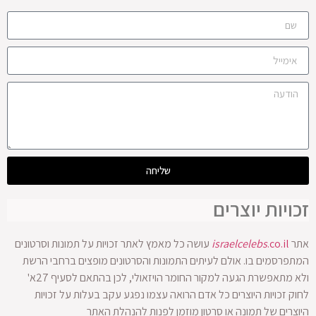
שליחה
זכויות יוצרים
אתר
.co.il
israelcelebs
עושה כל מאמץ לאתר זכויות על תמונות וסרטונים
המתפרסמים בו. אולם לעיתים התמונות והסרטונים מופצים ברחבי הרשת
ולא מתאפשרת הגעה למקור החומר הויזאולי, לכן בהתאם לסעיף 27א'
לחוק זכויות היוצרים כל אדם הרואה עצמו נפגע עקב בעלות על זכויות
היוצרים של תמונה או סרטון מוזמן לפנות להנהלת האתר