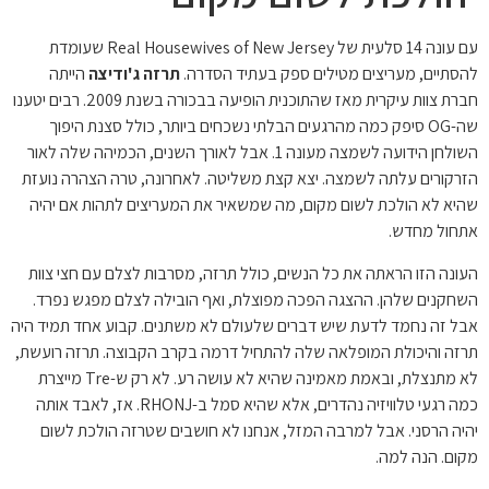
עם עונה 14 סלעית של Real Housewives of New Jersey שעומדת
להסתיים, מעריצים מטילים ספק בעתיד הסדרה.
תרזה ג'ודיצה
הייתה
חברת צוות עיקרית מאז שהתוכנית הופיעה בבכורה בשנת 2009. רבים יטענו
שה-OG סיפק כמה מהרגעים הבלתי נשכחים ביותר, כולל סצנת היפוך
השולחן הידועה לשמצה מעונה 1. אבל לאורך השנים, הכמיהה שלה לאור
הזרקורים עלתה לשמצה. יצא קצת משליטה. לאחרונה, טרה הצהרה נועזת
שהיא לא הולכת לשום מקום, מה שמשאיר את המעריצים לתהות אם יהיה
אתחול מחדש.
העונה הזו הראתה את כל הנשים, כולל תרזה, מסרבות לצלם עם חצי צוות
השחקנים שלהן. ההצגה הפכה מפוצלת, ואף הובילה לצלם מפגש נפרד.
אבל זה נחמד לדעת שיש דברים שלעולם לא משתנים. קבוע אחד תמיד היה
תרזה והיכולת המופלאה שלה להתחיל דרמה בקרב הקבוצה. תרזה רועשת,
לא מתנצלת, ובאמת מאמינה שהיא לא עושה רע. לא רק ש-Tre מייצרת
כמה רגעי טלוויזיה נהדרים, אלא שהיא סמל ב-RHONJ. אז, לאבד אותה
יהיה הרסני. אבל למרבה המזל, אנחנו לא חושבים שטרזה הולכת לשום
מקום. הנה למה.