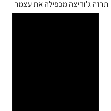
תרזה ג'ודיצה מכפילה את עצמה