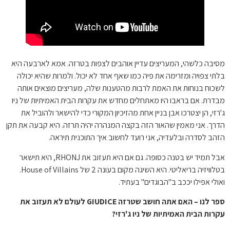
מסיבה כלשהי, המעריצים עדיין אוהבים לצפות בטרזה. אמא לארבעה היא
בלתי צפויה ומזרימה את פיה כמו שאף אחד לא יכול. ולמרות שהיא יכולה
לשכוח בנוחות את האמת לרבות מהטענות שלה, מעריצים מוצאים אותה
מבדרת. אם בראבו היו מאתחלים מחדש את עקרות הבית האמיתיות של ניו
ג'רזי, הן יצטרכו אבן בניין אחת מהזיכיון המקורי כדי להישאר ולהוביל את
הדרך. אני מאמין שהאור הזה בקצה המנהרה יהיה תרזה. היא קבעה את תקן
הזהב לסדרה ובלעדיה, אני רועד לחשוב איך התוכנית תיראה.
אבל תמיד יש בטנה כסופה. גם אם היא תעזוב את RHONJ, היא תישאר
בטלוויזיה בריאליטי. היא השיגה מקום בעונה 2 של House of Villains.
ואולי אפילו יככב ב"הבוגדים" בעתיד.
ספר לנו – האם אתה חושב שטרזה GIUDICE לעולם לא תעזוב את
עקרות הבית האמיתיות של ניו ג'רזי?