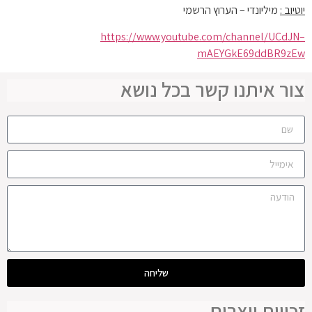
יוטיוב :
מיליונדי – הערוץ הרשמי
https://www.youtube.com/channel/UCdJN–
mAEYGkE69ddBR9zEw
צור איתנו קשר בכל נושא
שליחה
זכויות יוצרים