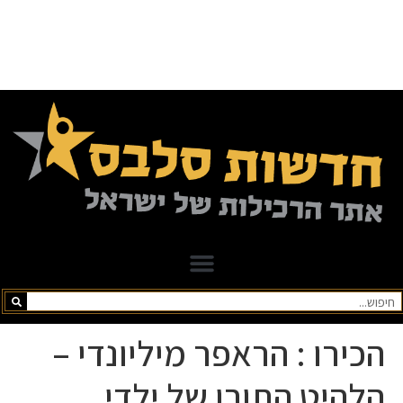
הכירו : הראפר מיליונדי –
הלהיט התורן של ילדי