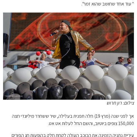
" עוד אחד שחושב שהוא זמר".
צילום: רון חרוש
אך לפני שנה (מרץ 19) חלה תפנית בעלילה, שיר ששחרר מיליונדי חצה
150,000 צופים ביוטיוב, והשם החל לעלות אט אט.
עיריית נתניה הזמינה את הכוכב העולה לקחת חלק בהופעות חג הפורים