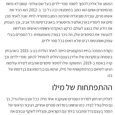
המסע של אלירן להפוך לסופר ספרי ילדים בעל שם עולמי- קסום לא פחות
מהסיפורים אותם הוא כותב במיומנות רבה כל כך. ב-2012 הוא הכיר את
אשתו מרים, עובדת סוציאלית שתרמה המון בסיפוריה לחייו. שנה לאחר מכן
סיים את לימודיו בארכאולוגיה והיסטוריה באוניברסיטת תל אביב, וכך העמיק
את הידע שלו בנוגע לעולם. הרקע האקדמי וחוויותיו האישיות מצליחות
להעשיר את הסיפורים שלו, וזה ניכר בצורה משמעותית. כל הספרים בעלי
עומק ואותנטיות רבים שלא רואים בכל ספר ילדים.
נקודת המפנה בחייו המקצועיים הייתה לאחר הולדת בנו ב-2015. כשהבחין
בשמחה ובסקרנות שלו אלירן בעצם החליט להתחיל לכתוב ספרי ילדים. וכך
קרה באמת ב-2019. התשוקה שלו לסיפור סיפורים ואהבתו ליצירת עולמות
הגיעו לשיאם בהרפתקאותיו של מילו, שהוא גם בן דמותו וגם בן דמותו של
בנו.
ההתפתחות של מילו
לאלירן יש חזון לסדרת הספרים שעוקבת אחר מילו. ככל שבנו שלו גדל, כך
גם מילו גודל לצידו. כמו שחווינו בסדרות ספרים אחרים, הגיבור הראשי של
הספר בעצם גדל ומתבגר ביחד עם הקוראים, ומצליח לשקף עבורם את