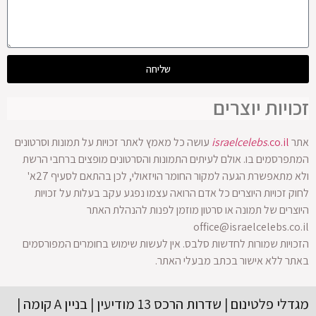
שליחה
זכויות יוצרים
אתר
.co.il
israelcelebs
עושה כל מאמץ לאתר זכויות על תמונות וסרטונים
המתפרסמים בו. אולם לעיתים התמונות והסרטונים מופצים ברחבי הרשת
ולא מתאפשרת הגעה למקור החומר הויזאולי, לכן בהתאם לסעיף 27א'
לחוק זכויות היוצרים כל אדם הרואה עצמו נפגע עקב בעלות על זכויות
היוצרים של תמונה או סרטון מוזמן לפנות להנהלת האתר
office@israelcelebs.co.il
הזכויות שמורות לחדשות סלבס. אין לעשות שימוש בחומרים המפורסמים
באתר ללא אישור בכתב מבעלי האתר.
מגדלי פלטינום | שדרות הרכס 13 מודיעין | בניין A קומה |