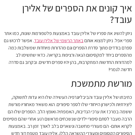
איך קונים את הספרים של אלירן
עובד?
ניתן להשיג את ספריו של אלירן עובד באמצעות פלטפורמות שונות, כמו אתר
ספרי אפל. ניתן למצוא אותם
באתר הרשמי של אלירן עובד
. אפשר לרכוש גם
ספרם בודדים מתוך סדרת הספרים וגם מהדורות מיוחדות שמשלבות כמה
מהספרים ביחד למקסימום הנאה ורציפות בקריאה. כדאי שתשימו לב
למהדורות החדשות המתקרבות, בהן יהיו ספרים חדשים. ובקרוב גם סדרה
חדשה לגמרי!
מורשת מתמשכת
כתיבתו של אלירן עובד והביבליוגרפיה העשירה שלו היא עדות לתשוקה,
ליצירתיות ולכישרון הייחודי שלו לספר סיפורים. הוא משאיר מאחוריו מורשת
ששמה במרכז את ערכי הנדיבות, האמפתיה ואומץ הלב. הספרים שלו הם
הרבה מעבר לסתם סיפורי ילדים שנשכחים מראשם רגע אחרי שהם מסיימים
לקרוא אותם- הם מעוררי מחשבה ונשארים בלב לאורך זמן רב. באמצעות
הסיפורים הקסומים ומעוררי ההשראה הללו, אלירן עובד מטפח דור חדש