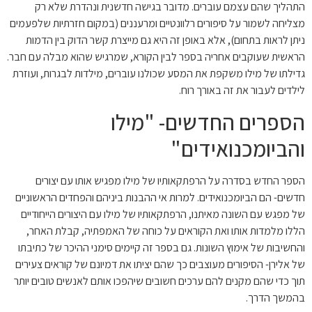
התהליך שהם עצמם עוברים. מדובר בגישה חדשנית ונהדרת שלא רק
מצליחה לשמור על סיפורים רלוונטיים ומרעננים (במקום חזרתיות שלפעמים
ניתן לראות בתחום), אלא באופן זה היא גם מייצרת קשר הדוק בין הדמות
הראשית שעוקבים אחריה בספר לבין הקורא, שמרגיש שהוא מבלה עם חבר.
גדילתו של מילו משקפת את המסע שכולנו עוברים, מילדות לבגרות, ועוזרת
לילדים לעבור את זה באורך רוח.
הספרים החדשים- "מילו
והביומכנואידים"
הספר החדש בסדרה על הרפתקאותיו של מילו מפגיש אותו עם יצורים
חדשים- הם הביומכנואידים. למרות אי ההבנות ביניהם והפחדים הראשוניים
של מפגש עם השונה מאיתנו, הרפתקאותיו של מילו עם היצורים הייחודיים
הללו מלמדות אותו ואת הקוראים על כוחה של האמפתיה, קבלת האחר,
והחשיבות של אימוץ השונות. גם בספר זה קיימים סימני ההיכר של כתיבתו
של אלירן- הסיפורים מעוצבים כך שהם יציתו את דמיונם של קוראים צעירים
תוך כדי שהם מקנים להם ערכים חשובים שיהפכו אותם לאנשים טובים יותר
בהמשך הדרך.