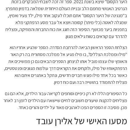
היער הקסום" שיצא בשנת 2021. ספר זה זכה לשבחי המבקרים בזכות
הנרטיב האנושי מחמם הלב ובניית העולם הייחודית שמלאה בדמיון מתפרץ.
ב"מנגינה של היער הקסום" אתם תוכלו לעקוב אחר מילו, ילד צעיר ואמיץ,
שמגלה לאוטה (כלי מיתר) קסומה ויוצא אל עבר מסע הרפתקני מלא
בתפניות ביער מכושף. הסיפור הזה חוגג את כוח החברות והמוזיקה, ומצליח
להדהד עם קוראים בטווח גילאים מגוון.
הצלחת הספר הראשון הביאה להרחבת הסדרה. הספר שהגיע אחריו הוא
"מילו וממלכת הצללים", בו מילו מגיע אל ממלכה מסתורית בה רק האור
והאומץ שלו עצמו מוביל אותו לניצחון. הספרים הבאים גם כן ממשיכים את
הרפתקאותיו של מילו, ולוקחים את הקוראים דרך עולמות מגוונים ופנטסטיים,
כאשר בכל אחד מילו פוגש חברים חדשים, ונתקל באתגרים איתם הוא
מצליח להתמודד בתושייה רבה ועם כוח דמיון.
כל הסיפורים הללו לא רק כיפיים וסוחפים לקריאה עבור הילדים, אלא הם גם
מצליחים להקנות שיעורים חשובים לחיים שיישארו עם הילדים לזמן רב לאחר
מכן. מסיבה זו הספרים הפכו לאהובים מאוד על ילדים והורים כאחד.
מסעו האישי של אלירן עובד