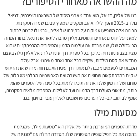
מה ההשראה מאחורי הסיפורים?
בנו של אלירן, דניאל, הוא אחד מאבני היסוד של השראתו היצירתית. דניאל
נולד ב-2015 והפך לילד אהוב ומקסים שמפיץ סביבו שמחה וסקרנות.
תכונות אלה השפיעו עמוקות על כתיבתו של אלירן, וגרמו לו לרצות לכתוב
למענו על יקומים אחרים וקסומים. אלירן מרבה לתאר את דניאל בתור המוזה
הכי גדולה שלו, שמעוררת את עולמות הדמיון והסיפורים ההרפתקניים שהוא
מציג בצבעוניות חיה כל כך בכל ספריו. דרך עיניו של דניאל אלירן גילה בעצם
מחדש את קסם הילדות, שקיים בכל אחד ואחד מאיתנו- אבל עולם
המבוגרים לפעמים מכבה לנו אותו. דרך עיניו הוא גם חווה מחדש את הריגוש
שקיים בהרפתקאות שחוצות את השגרה ואת האפשרויות הבלתי מוגבלות של
מוחנו ושל הדמיון שלנו. את זה תוכלו לראות בכל פינה של הספרים שהוא
כותב, מתיאורי העולם דרך הדמויות ועד לעלילות. הספרים מלאים בסקרנות,
אומץ לב וטוב לב- כל הערכים שחשובים לאלירן עובד בחינוך בנו.
מסעות מילו
סדרת הספרים המוערכת ביותר של אלירן היא "מסעות מילו", שמגלמת
בתוכה את כל הפילוסופיה הסיפורית שלו. הסדרה החלה עם "מנגינה של