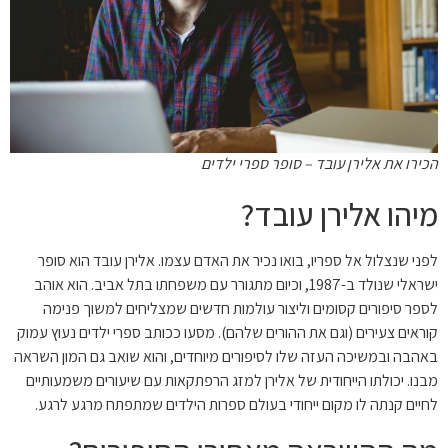
הכירו את אלירן עובד – סופר ספרי ילדים
מיהו אלירן עובד?
לפני שנצלול אל ספריו, בואו נכיר את האדם עצמו. אלירן עובד הוא סופר
ישראלי שנולד ב-1987, וכיום מתגורר עם משפחתו בתל אביב. הוא אוהב
לספר סיפורים קסומים וליצור עולמות חדשים שמצליחים למשוך פנימה
קוראים צעירים (וגם את ההורים שלהם). מסעו ככותב ספרי ילדים נעוץ עמוק
באהבה ובמשיכה העזה שלו לסיפורים מיוחדים, והוא שואב גם המון השראה
מבנו. יכולתו הייחודית של אלירן למזג הרפתקאות עם שיעורים משמעותיים
לחיים קנתה לו מקום ייחודי בעולם ספרות הילדים שמתפתח מרגע לרגע.