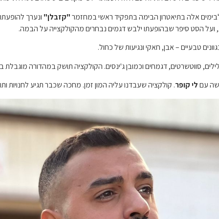
ילבימים אלה בתיאטרון הבימה בתפקיד ראשי במחזמר
"קזבלן"
ונערך להופעתו 
ים טבעיים – אבן, חאקי ונגיעות של כחול.
טים, דגמחים וכמובן ג'ינסים. הקולקציה תושק במהדורה מוגבלת בתחילת שנת 2023 וניתן יהיה להשיג
שה עם
לי קופר
. קולקציה שעבדנו עליה המון זמן. מחכה שכבר תגיע לחנויות ותוכ