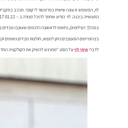
לוי, המשמש זו עונה שישית כפרזנטור לי קופר. מככב במקב
התעשייה ביבנה. לוי הודיע שחוזר להיכל מנורה ב – 17.01.22, ועל הסט סיפר שבהופעתו ילבש דגמים נבחרים מהקולקצייה על הבמה.
במהלך הצילומים, נחשפו לראשונה הדגמים שעוצבו מבדים בגוונ
בין הפריטים המעוצבים ניתן למצוא, חולצות מבדים נושמים וקלילים, סווטשר
לדברי
איתי לוי
על הסט: "מתרגש להשיק את הקולקציה החד