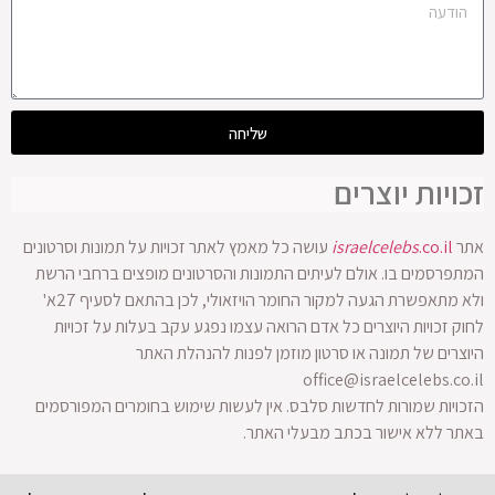
שליחה
זכויות יוצרים
אתר
.co.il
israelcelebs
עושה כל מאמץ לאתר זכויות על תמונות וסרטונים
המתפרסמים בו. אולם לעיתים התמונות והסרטונים מופצים ברחבי הרשת
ולא מתאפשרת הגעה למקור החומר הויזאולי, לכן בהתאם לסעיף 27א'
לחוק זכויות היוצרים כל אדם הרואה עצמו נפגע עקב בעלות על זכויות
היוצרים של תמונה או סרטון מוזמן לפנות להנהלת האתר
office@israelcelebs.co.il
הזכויות שמורות לחדשות סלבס. אין לעשות שימוש בחומרים המפורסמים
באתר ללא אישור בכתב מבעלי האתר.