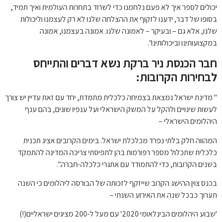
יכולים לספר איך לא פעם נלחמנו כדי לשרוד בתחרות העולמית ואיך תמיד,
בסופו של דבר, ידענו לזקוף את ההצלחה שלנו לא רק לעצמנו וליכולות
שלנו, אלא גם – ובעיקר – לאמונה שלנו. אמונה בעצמנו, אמונה
במקצועותינו וביכולותינו".
חבר הכנסת ניר ברקת נשא דברים והתייחס
לבחירות הקרובות:
" מדינת ישראל נמצאת בצמיחה כלכלית מתמדת, יחד עם זאת עדיין יש צורך
לעשות שינויים ולהקל על המשק הישראלי ועל ענפיו שונים, בהם ענף
היהלומים הישראלי –
המהווה חלק בלתי נפרד מכלכלת ישראל. בימים הקרובים אציג תכנית
כלכלית שתכלול מספר רפורמות בהן לתפיסתי צריכה המדינה להתמקד
בשנים הקרובות, כדי להתמודד עם אתגרי כלכלה-חברה.".
בכנס צוין ההישג הקרוב שייזקף לזכותה של הבורסה ליהלומים כי השנה
תערוך כבכל שנה את האירוע השנתי –
'שבוע היהלומים הבינלאומי 2020' עם מעל ל-200 מציגים ישראליים(!)