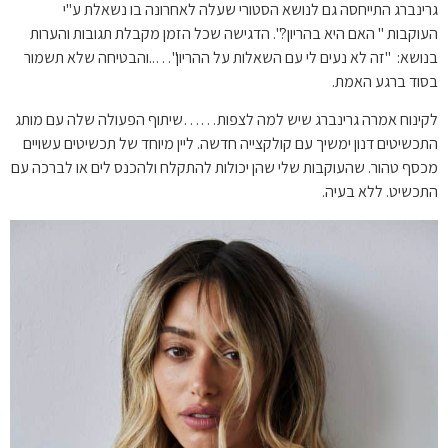
גרינברג התייחסה גם לנושא הסטורי שעלה לאחרונה בו נשאלת ע"י
העוקבות " האם היא בהריון?". הדגישה שכל הזמן מקבלת תגובות והערות
בנושא: "זה לא נעים לי עם השאלות על ההריון"…..והבטיחה שלא תשמור
בסוד ברגע האמת.
לקינוח אמרה גרינברג שיש למה לצפות……שיתוף הפעולה שלה עם מותג
התכשיטים דנון ימשיך עם קולקצייה חדשה. ליין מיוחד של תכשיטים עשויים
מכסף טהור. שהעוקבות שלי שהן יכולות להתקלח ולהכנס לים או לברכה עם
התכשיט. ללא בעיה.