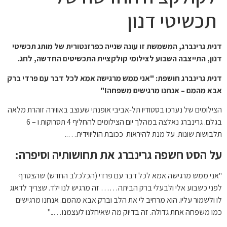
תכשיטי דנון
דנית גרינברג, המשמשת זו עונה שנייה כפרזנטורית של מותג תכשיטי
דנון, התייצבה השבוע לצילומי קולקציית התכשיטים החדשה, לחג.
דנית גרינברג חושפת:
"אני ממש מרגישה אמא לכל דבר עם פרדי
ברק
אבא מהמם – אנחנו מרגישים משפחה!"
הצילומים של נערכו בסטודיו תל-אביבי אופנתי שעוצב באווירה זוהרת מלאה
בגלם. גרינברג נאלצה במהלך יום הצילומים להחליף 4 תסרוקות ו – 6
תלבושות שונות. על מנת להיראות ככובת הוליווידית…..
על הסט חשפה גרינברג את תחושותיה וסיפרה:
"אני ממש מרגישה אמא לכל דבר עם פרדי (הכלכלב החדש) שהצטרף
לפני כשבוע אלי ולבעלי ברק הביתה…… זה מרגיש לנו ילד. שצריך לדאוג
לו ולשמור עליו. הוא מרחיב לי את הלב וברק אבא מהמם. אנחנו מרגישים
כמו משפחה אחת גדולה. זה בדיוק מה שאיחלנו לעצמנו….."