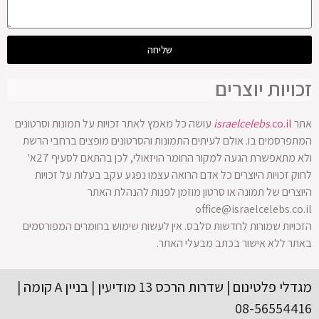
שליחה
זכויות יוצרים
אתר
.co.il
israelcelebs
עושה כל מאמץ לאתר זכויות על תמונות וסרטונים
המתפרסמים בו. אולם לעיתים התמונות והסרטונים מופצים ברחבי הרשת
ולא מתאפשרת הגעה למקור החומר הויזאולי, לכן בהתאם לסעיף 27א'
לחוק זכויות היוצרים כל אדם הרואה עצמו נפגע עקב בעלות על זכויות
היוצרים של תמונה או סרטון מוזמן לפנות להנהלת האתר
office@israelcelebs.co.il
הזכויות שמורות לחדשות סלבס. אין לעשות שימוש בחומרים המפורסמים
באתר ללא אישור בכתב מבעלי האתר.
מגדלי פלטינום | שדרות הרכס 13 מודיעין | בניין A קומה |
08-56554416