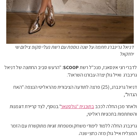
דניאל גרינברג חתמה על שנה נוספת עם רשת נעלי סקופ צילום שי
יחזקאל
לדברי רוני אינסאנז, מנכ"ל רשת
SCOOP
: "הרעש סביב החתונה של דניאל
גרינברג ואייל גולן יצרה עבורנו השראה".
דניאל גרינברג, (25) פרצה לתודעה הציבורית מהראליטי הנצפה "האח
הגדול",
ולאחר מכן החלה לככב
בתוכנית "גולסטאר
".בנוסף, לצד קריירת דוגמנות
והשתתפות בתכוניות ראליטי,
גרינברג החלה ללמוד לימודי משחק ומטפחת זוגיות מתוקשרת עם הזמר
המצליח אייל גולן מזה כחצי שנה.