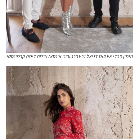
מימין פרדי אינסאז דניאל גרינברג ורוני אינסאז צילום דימה קרמינסקי