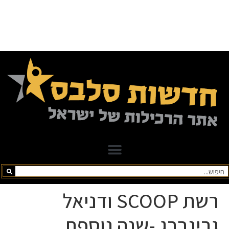
רשת SCOOP ודניאל
גרינברג -שנה נוספת