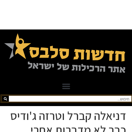
דניאלה קברל וטרזה ג'ודיס
כבר לא מדברות אחרי