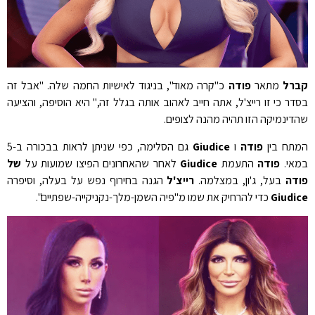
קברל
מתאר
פודה
כ"קרה מאוד", בניגוד לאישיות החמה שלה. "אבל זה
בסדר כי זו רייצ'ל, אתה חייב לאהוב אותה בגלל זה," היא הוסיפה, והציעה
שהדינמיקה הזו תהיה מהנה לצופים.
המתח בין
פודה
ו
Giudice
גם הסלימה, כפי שניתן לראות בבכורה ב-5
במאי.
פודה
התעמת
Giudice
לאחר שהאחרונים הפיצו שמועות על
של
פודה
בעל, ג'ון, במצלמה.
רייצ'ל
הגנה בחירוף נפש על בעלה, וסיפרה
Giudice
כדי להרחיק את שמו מ"פיה השמן-מלך-נקניקייה-שפתיים".