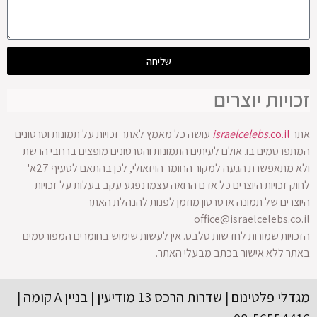
שליחה
זכויות יוצרים
אתר
.co.il
israelcelebs
עושה כל מאמץ לאתר זכויות על תמונות וסרטונים
המתפרסמים בו. אולם לעיתים התמונות והסרטונים מופצים ברחבי הרשת
ולא מתאפשרת הגעה למקור החומר הויזאולי, לכן בהתאם לסעיף 27א'
לחוק זכויות היוצרים כל אדם הרואה עצמו נפגע עקב בעלות על זכויות
היוצרים של תמונה או סרטון מוזמן לפנות להנהלת האתר
office@israelcelebs.co.il
הזכויות שמורות לחדשות סלבס. אין לעשות שימוש בחומרים המפורסמים
באתר ללא אישור בכתב מבעלי האתר.
מגדלי פלטינום | שדרות הרכס 13 מודיעין | בניין A קומה |