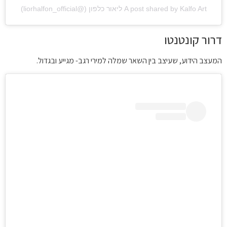
A post shared by Kalfo Art ליאור כלפון (@liorhalfon_official)
דרור קונטנטו
המעצב הידוע, שעיצב בין השאר שמלה למירי רגב- מגייע ובגדול.