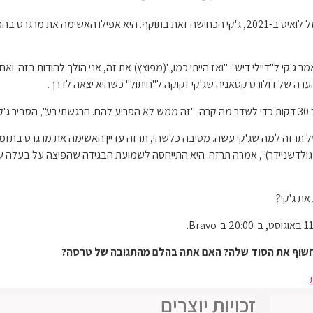
כשמרגרט האשימה לראשונה את ג'קי בפגישה עם האקסית של לואיס ב-2021, ג'קי הכחישה זאת בתוקף.
'קי ל"דיילי דיש". "ואז הייתי כמו, '(מפוצץ) את זה, אני הולך להודות בזה. ואם ת
ערה של דולורס קטאניה שג'קי זקוקה ל"חיתול" כשהיא יצאה לדרך.
ע".
לם מהתגובה השלווה של תרזה למה שג'קי עשה. מסיבה כלשהי, תרזה עדיין האשימה את מרגרט 
לדשניידר)", אמרה תרזה. היא התייחסה לשמועת הבגידה שהפיצה על בעלה של ג'ק
את ג'קי?
חשוף את הסוד שלה? האם אתה בהלם מהתגובה של טרסה?
זכויות יוצרים