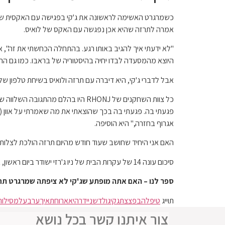
אמרה לתרזה שהיא אכן נפגשה עם האקס של לואיס.
"לא ידעתי איך להגיב באותו רגע. בהתחלה הכחשתי את זה", אמר ג
היוצא מהמסעדה לבדו יחיה בהיסטוריה של בראבו. כמו גם הה
אבל לדברי ג'קי, היא דיברה עם תרזה ולואיס בשיחת טלפון של 30 דקות כדי לשדר מה קרה. "זה ממש לא הפריע להם. הרגשתי רע", הסביר ג'קי. "בלי קשר למה (תרזה) עשתה לי בעבר, עדיין הרגשתי ר
כל צוות השחקנים של RHONJ היו בה
פגעתי בה. פגעתי בה בכך שהוצאתי את מה שאמרתי על אוון (גו
אגרוף בחזרה," היא הוסיפה.
האם אני היחיד שחושב שעוד חודש מהיום תרזה הולכת לצלות 
סיכום עונה 14 של עקרות הבית של ניו ג'רזי ישודר ביום ראשון, 11 באוגוסט, ב-20:00 ב-Bravo.
ספר לנו – האם אתה מופתע שג'קי לא ציפתה שמרגרט ת
תוייג
טיפלה
בפצצת
גקי
גולדשניידר
היא
ארוחת
איך
ערב
על
מסילות
צור איתנו קשר בכל נושא