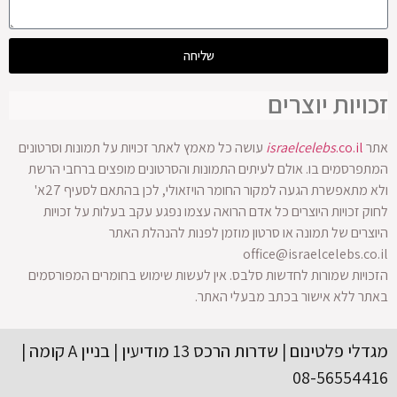
שליחה
זכויות יוצרים
אתר
.co.il
israelcelebs
עושה כל מאמץ לאתר זכויות על תמונות וסרטונים
המתפרסמים בו. אולם לעיתים התמונות והסרטונים מופצים ברחבי הרשת
ולא מתאפשרת הגעה למקור החומר הויזאולי, לכן בהתאם לסעיף 27א'
לחוק זכויות היוצרים כל אדם הרואה עצמו נפגע עקב בעלות על זכויות
היוצרים של תמונה או סרטון מוזמן לפנות להנהלת האתר
office@israelcelebs.co.il
הזכויות שמורות לחדשות סלבס. אין לעשות שימוש בחומרים המפורסמים
באתר ללא אישור בכתב מבעלי האתר.
מגדלי פלטינום | שדרות הרכס 13 מודיעין | בניין A קומה |
08-56554416