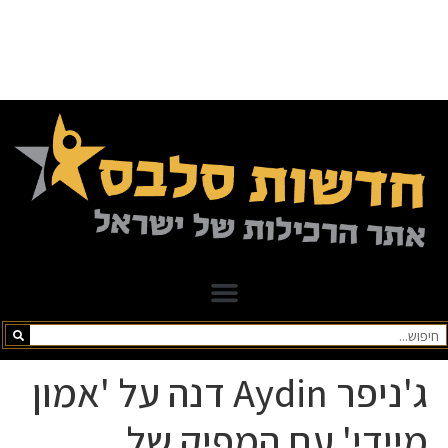
ג'ניפר Aydin דנה על 'אמון
מיידי' עם המפיק של