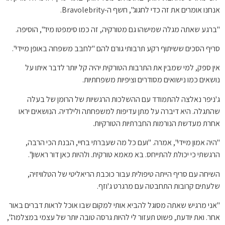
אנחנו אומרים את זה כדי לחגוג", חשף ה-Bravolebrity.
"ברגע שאתה מגלה שמישהו גם מטורקיה, זה כמו סימפטו מיד", הוסיפה.
סריף הסכים ששיתוף רקע תרבותי גורם להם "לחבב משפחה באופן מיידי".
אין ספק, למי שמבין את התרבות הטורקית יהיה קל יותר לדבר איתו על
נושאים כמו נישואים מסודרים וציפיות משפחתיות.
ג'ניפר נאלצה להתמודד עם ההשלכות הרגשיות של הרומן של בעלה
שהתגלה. היא דיברה על מתן עדיפות למשפחתה ולילדיה. הנושאים יראו
אחרת מעדשת הנורמות החברתיות הטורקיות.
"היה אמון מיידי", אמרה. "ועם כל מה שעברתי בחיי, הבנת הכי הרבה,
הרגשתי כי יכולת להתייחס. בא מאמא טורקית. ולהיות כאן דור ראשון".
השיחה עם סריף הייתה טיפולית עבור כוכבת הריאליטי של הטלוויזיה,
שלעתים קרובות התחבטה עם מרגרט ג'וזף.
"אני מרגיש שאתה מסוגל להביא אותי למקום שבו אוכל לראות דברים באור
אחר. ואת יודעת, פשוט תעזור לי להיות גרסה טובה יותר של עצמי במצלמה",