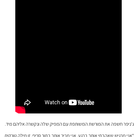
ג'ניפר חשפה את המורשת המשותפת עם המפיק שלה ונקשרה אליהם מיד.
"אני מרגיש שאהבתי אותך ברגע. אני מכיר אותך בתור סריף. זו מילה טורקית.