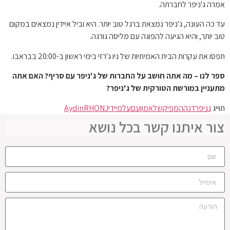
אמרה ג'ניפר לחברתה.
עד כה העונה, ג'ניפר נמצאת ברגל טוב יותר. היא וביל איידין נמצאים במקום
טוב יותר, והיא הגיעה להפוגה עם מליסה גורגה.
תפסו את עקרות הבית האמיתיות של ניו ג'רזי בימי ראשון ב-20:00 בבראבו.
ספר לנו – מה אתה חושב על החברות של ג'ניפר עם סריף? האם אתה
מתעניין במורשת הטורקית של ג'ניפר?
תוייג
גניפר
דנה
המפיק
של
אמון
עם
על
מיידי
RHONJ
Aydin
צור איתנו קשר בכל נושא