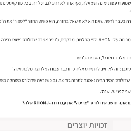
 זה, אף אחד לא יודע מי יחזור לעונה 15 של RHONJ. השמועות עפות ימינה ושמאלה, ואף אחד לא רגוע לגבי כל 
אמרה בעבר לרשת שאם היא לא תישאל בחזרה, היא פשוט תחזור "לספור" את ה"פר
במהלך ראיון שנערך לאחרונה, ג'ניפר קראה לדולורס על הסתמכותה על RHONJ. לפי מפלצות ומבקרים
לבד דולורס", ​​הסבירה ג'ניפר.
סתבך; זה לא חייב להתייחס אליה כי זו כבר עבודה מלחיצה מלכתחילה."
 שדולורס תמיד תהיה נאמנה לתרזה ג'ודיצה. גם כשנראה שדולורס משחקת משני 
 20 שנה".
ה חושב שדולורס "צריכה" את עבודת ה-RHONJ שלה?
זכויות יוצרים