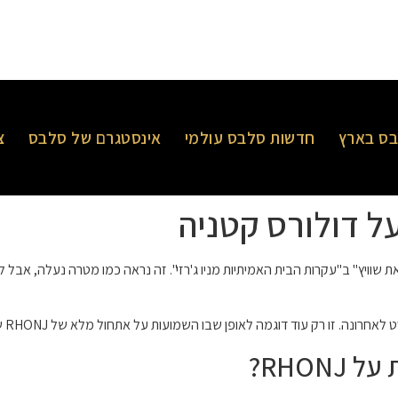
ס בארץ
חדשות סלבס עולמי
אינסטגרם של סלבס
צ
על דולורס קטניה
שוויץ" ב"עקרות הבית האמיתיות מניו ג'רזי". זה נראה כמו מטרה נעלה, אבל ל
 דוגמה לאופן שבו השמועות על אתחול מלא של RHONJ שולחות את הנשים האלה לספירלה.
RHO?