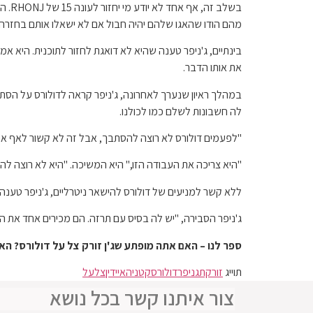
בשלב
מהם הודו שהאגו שלהם יהיה חבול אם לא ישאלו אותם בחזרה.
בינתיים, ג'ניפר טענה שהיא לא דואגת לחזור לתוכנית. היא 
את אותו הדבר.
לה חשבונות לשלם כמו לכולנו.
"לפעמים דולורס לא רוצה להסתבך, אבל זה לא קשור לאף אחד מ
"היא צריכה את העבודה הזו," היא המשיכה. "היא לא רוצה לה
ללא קשר למניעים של דולורס להישאר ניטרליים, ג'ניפר טענה
ג'ניפר הסבירה, "יש לה בסיס עם תרזה. הם מכירים אחד את השני לפני
ספר לנו – האם אתה מופתע שג'ן זורק צל על דולורס? האם את
תוייג
זורקת
גניפר
דולורס
קטניה
איידין
צל
על
צור איתנו קשר בכל נושא