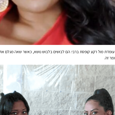
לצד האסירה אשלי ריאה ג'ונסון ("AJ"), בת 37, עומדת מול רקע קופסת ברבי. הם לבושים בלבוש נושא, 
מר זה.