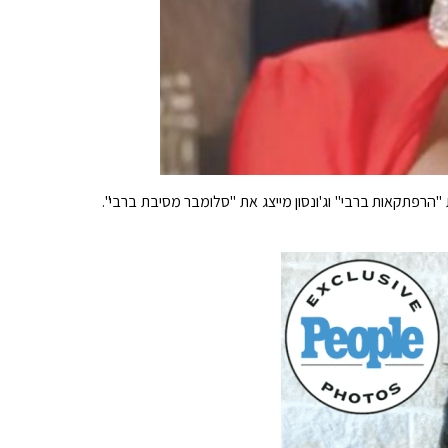
כאשר שאה מגלם את "הרפתקאות ברבי" וג'ונסון מייצג את "סלומבר מסיבת ברבי".